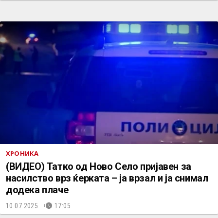
ХРОНИКА
(ВИДЕО) Татко од Ново Село пријавен за
насилство врз ќерката – ја врзал и ја снимал
додека плаче
10.07.2025.
17:05