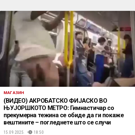
МАГАЗИН
(ВИДЕО) АКРОБАТСКО ФИЈАСКО ВО
ЊУЈОРШКОТО МЕТРО: Гимнастичар со
прекумерна тежина се обиде да ги покаже
вештините – погледнете што се случи
15.09.2025.
18:50