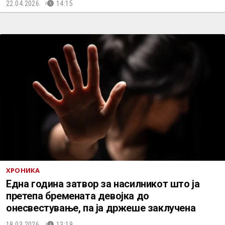
22.04.2026.
14:15
ХРОНИКА
Една година затвор за насилникот што ја
претепа бремената девојка до
онесвестување, па ја држеше заклучена
18.03.2026.
13:19