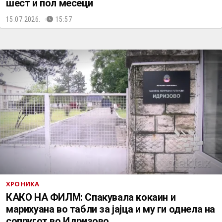
шест и пол месеци
15.07.2026.
15:57
ХРОНИКА
КАКО НА ФИЛМ: Спакувала кокаин и
марихуана во табли за јајца и му ги однела на
сопругот во Идризово