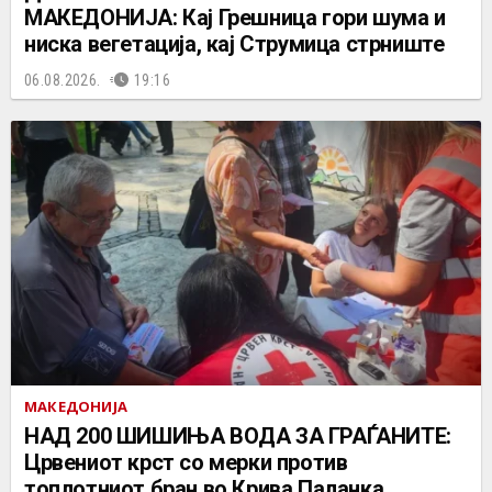
МАКЕДОНИЈА: Кај Грешница гори шума и
ниска вегетација, кај Струмица стрниште
06.08.2026.
19:16
МАКЕДОНИЈА
НАД 200 ШИШИЊА ВОДА ЗА ГРАЃАНИТЕ:
Црвениот крст со мерки против
топлотниот бран во Крива Паланка