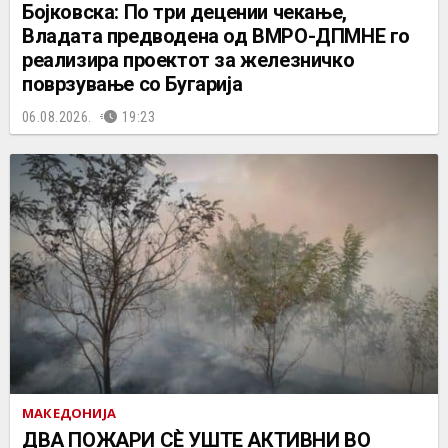
Бојковска: По три децении чекање,
Владата предводена од ВМРО-ДПМНЕ го
реализира проектот за железничко
поврзување со Бугарија
06.08.2026.
19:23
МАКЕДОНИЈА
ДВА ПОЖАРИ СÈ УШТЕ АКТИВНИ ВО