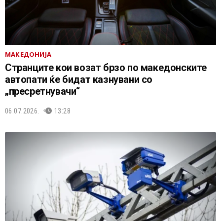
МАКЕДОНИЈА
Странците кои возат брзо по македонските
автопати ќе бидат казнувани со
„пресретнувачи“
06.07.2026.
13:28