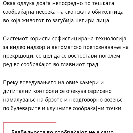
Оваа одлука доаѓа непосредно по тешката
сообраќајна несреќа на скопската обиколница
во која животот го загубија четири лица.
Системот користи софистицирана технологија
за видео надзор и автоматско препознавање на
прекршоци, со цел да се воспостави поголем
ред во сообраќајот во главниот град.
Преку воведувањето на овие камери и
дигитални контроли се очекува сериозно
намалување на брзото и неодговорно возење
по булеварите и клучните сообраќајни точки.
„Безбедноста во сообраќајот не е само