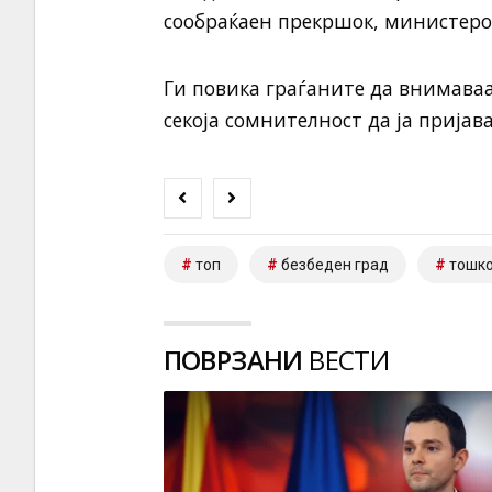
сообраќаен прекршок, министерот
Ги повика граѓаните да внимава
секоја сомнителност да ја пријава
топ
безбеден град
тошк
ПОВРЗАНИ
ВЕСТИ