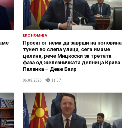
ЕКОНОМИЈА
аме
Проектот нема да заврши на половина
тунел во слепа улица, сега имаме
У
целина, рече Мицкоски за третата
фаза од железничката делница Крива
Паланка – Деве Баир
06.08.2026.
11:37