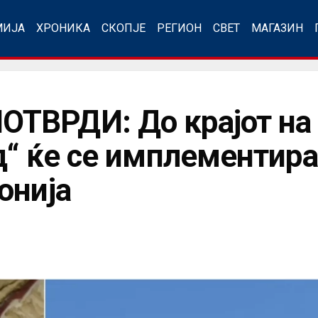
МИЈА
ХРОНИКА
СКОПЈЕ
РЕГИОН
СВЕТ
МАГАЗИН
ТВРДИ: До крајот на 
д“ ќе се имплементира
онија