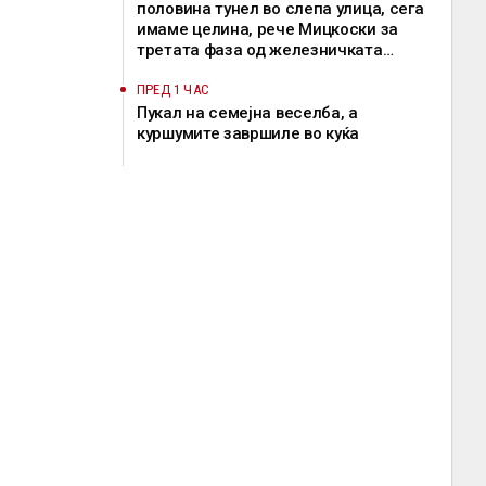
половина тунел во слепа улица, сега
имаме целина, рече Мицкоски за
третата фаза од железничката
делница Крива Паланка – Деве Баир
ПРЕД 1 ЧАС
Пукал на семејна веселба, а
куршумите завршиле во куќа