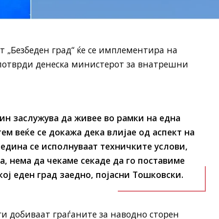
т „Безбеден град“ ќе се имплементира на
 потврди денеска министерот за внатрешни
нин заслужува да живее во рамки на една
ем веќе се докажа дека влијае од аспект на
редина се исполнуваат техничките услови,
а, нема да чекаме секаде да го поставиме
кој еден град заедно, појасни Тошковски.
ги добиваат граѓаните за наводно сторен