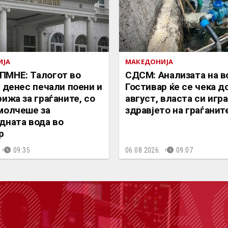
ИЈА
МАКЕДОНИЈА
ПМНЕ: Талогот во
СДСМ: Анализата на в
ј денес печали поени и
Гостивар ќе се чека д
рижа за граѓаните, со
август, власта си игра
молчеше за
здравјето на граѓанит
дната вода во
р
09:35
06.08.2026.
09:07
ОДКА