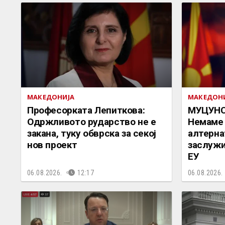
МАКЕДОНИЈА
МАКЕДОН
Професорката Лепиткова:
МУЦУНС
Одржливото рударство не е
Немаме 
закана, туку обврска за секој
алтерна
нов проект
заслужи
ЕУ
06.08.2026.
12:17
06.08.2026.