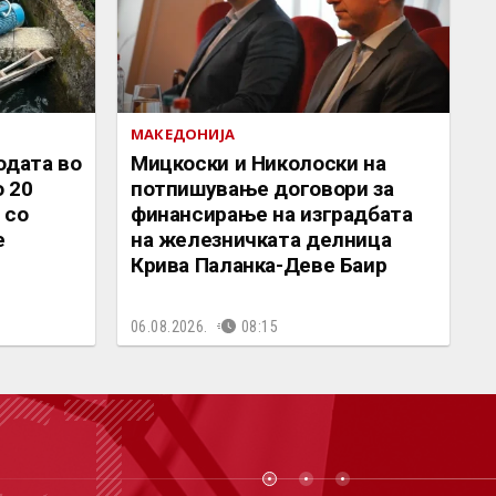
МАКЕДОНИЈА
одата во
Мицкоски и Николоски на
о 20
потпишување договори за
 со
финансирање на изградбата
е
на железничката делница
Крива Паланка-Деве Баир
06.08.2026.
08:15
СТ