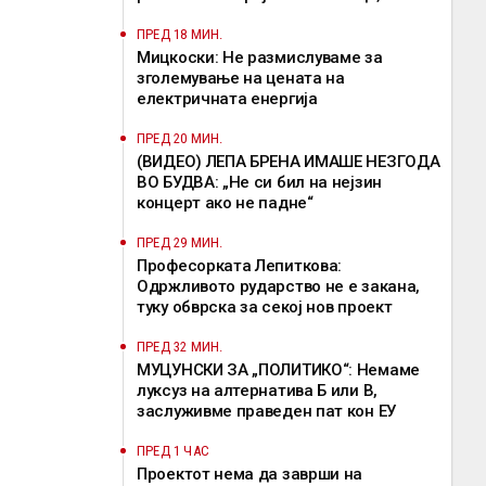
потенцираше Мицкоски
ПРЕД 18 МИН.
Мицкоски: Не размислуваме за
зголемување на цената на
електричната енергија
ПРЕД 20 МИН.
(ВИДЕО) ЛЕПА БРЕНА ИМАШЕ НЕЗГОДА
ВО БУДВА: „Не си бил на нејзин
концерт ако не падне“
ПРЕД 29 МИН.
Професорката Лепиткова:
Одржливото рударство не е закана,
туку обврска за секој нов проект
ПРЕД 32 МИН.
МУЦУНСКИ ЗА „ПОЛИТИКО“: Немаме
луксуз на алтернатива Б или В,
заслуживме праведен пат кон ЕУ
ПРЕД 1 ЧАС
Проектот нема да заврши на