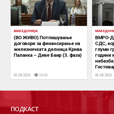
МАКЕДОНИЈА
МАКЕДОН
(ВО ЖИВО) Потпишување
ВМРО-Д
договори за финансирање на
СДС, ко
железничката делница Крива
глуми г
Паланка – Деве Баир (3. фаза)
години 
небезбе
Гостива
06.08.2026.
10:00
06.08.2026.
П
ПОДКАСТ