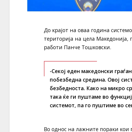
До крајот на оваа година системо
територија на цела Македонија,
работи Панче Тошковски.
-Секој еден македонски граѓа
побезбедна средина. Овој сист
безбедноста. Како на микро с
така ќе ги пуштаме во функциј
системот, па го пуштиме во се
Во однос на лажните пораки кои 