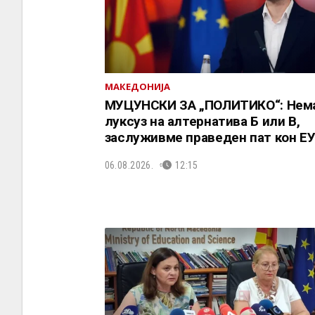
МАКЕДОНИЈА
МУЦУНСКИ ЗА „ПОЛИТИКО“: Нем
луксуз на алтернатива Б или В,
заслуживме праведен пат кон Е
06.08.2026.
12:15