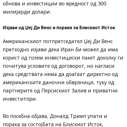
обнова и инвестиции во вредност од 300
милијарди долари.
Изјави од Џеј Ди Венс и пораки за Блискиот Исток
Американскиот потпретседател Џеј Ди Венс
претходно изјави дека Иран би можел да има
корист од голем инвестициски пакет доколку ги
почитува условите од договорот, но нагласи
дека средствата нема да доаѓаат директно од
американските даночни обврзници, туку од
партнерите од Персискиот Залив и приватни
инвеститори.
Во посебна објава, Доналд Трамп упати и
порака за состојбата на Блискиот Исток,