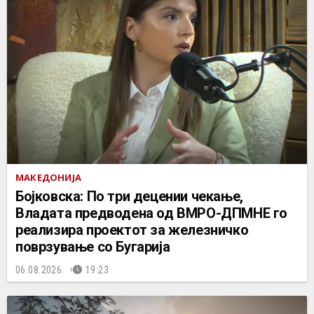
МАКЕДОНИЈА
Бојковска: По три децении чекање,
Владата предводена од ВМРО-ДПМНЕ го
реализира проектот за железничко
поврзување со Бугарија
06.08.2026.
19:23