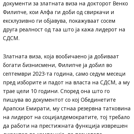
документи за златната виза на докторот Венко
Филипче, кои Алфа ги доби од свиркачи и
ексклузивно ги објавува, покажуваат сосем
друга реалност од таа што ја кажа лидерот на
СДСМ.
Златната виза, која вообичаено ја добиваат
богати бизнисмени, Филипче ја добил во
септември 2023-та година, само седум месеци
пред изборите и падот на власта на СДСМ, а му
трае цели 10 години. Според она што го
пишува во документот со кој Обединетите
Арапски Емирати, му стнаа резервна татковина
на лидерот на социјалдемократите, тој требало
да работи на престижната функција изврешен