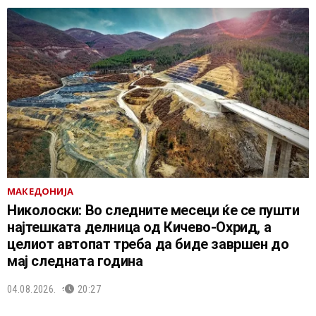
МАКЕДОНИЈА
Николоски: Во следните месеци ќе се пушти
најтешката делница од Кичево-Охрид, а
целиот автопат треба да биде завршен до
мај следната година
04.08.2026.
20:27