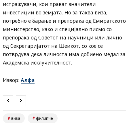
истражувачи, кои прават значители
инвестиции во земјата. Но за таква виза,
потребно е барање и препорака од Емиратското
министерство, како и специјално писмо со
препорака од Советот на научници или лично
од Секретаријатот на Шеикот, со кое се
потврдува дека личноста има добиено медал за
Академска исклучителност.
Извор:
Алфа
виза
филипче