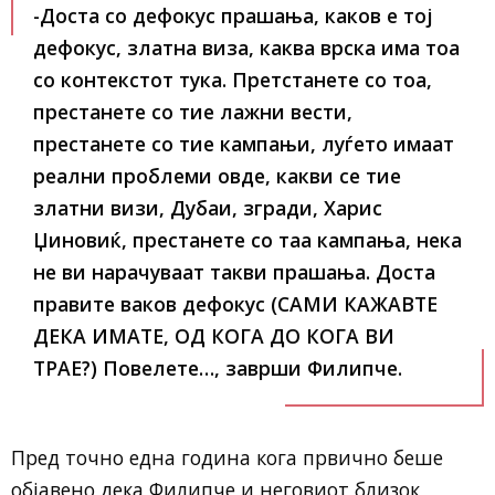
-Доста со дефокус прашања, каков е тој
дефокус, златна виза, каква врска има тоа
со контекстот тука. Претстанете со тоа,
престанете со тие лажни вести,
престанете со тие кампањи, луѓето имаат
реални проблеми овде, какви се тие
златни визи, Дубаи, згради, Харис
Џиновиќ, престанете со таа кампања, нека
не ви нарачуваат такви прашања. Доста
правите ваков дефокус (САМИ КАЖАВТЕ
ДЕКА ИМАТЕ, ОД КОГА ДО КОГА ВИ
ТРАЕ?) Повелете…, заврши Филипче.
Пред точно една година кога првично беше
објавено дека Филипче и неговиот близок