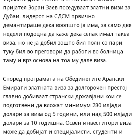
пријател Зоран Заев поседуваат златни визи за
Дубаи, лидерот на СДСМ првично
демантираше дека воопшто ја има, за само две
недели подоцна да каже дека сепак имал таква
виза, но не ја добил зошто бил полн со пари,
туку бил во преговори да работи во болница
таму и врз основа на тоа му дале виза.
Според програмата на Обединетите Арапски
Емирати златната виза за долгорочен престој
главно добиваат странски државјани кои се
подготвени да вложат минимум 280 илјади
долари за виза од 5 години, или над 500 илјади
долари за 10 годишна. Освен инвеститори виза
може да добијат и специјалисти, студенти и