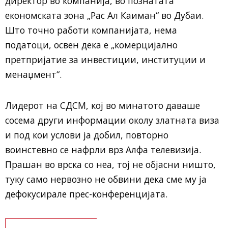
директор во компанија, во познатата
економската зона „Рас Ал Каиман“ во Дубаи.
Што точно работи компанијата, нема
податоци, освен дека е „комерцијално
претпријатие за инвестиции, институции и
менаџмент“.
Лидерот на СДСМ, кој во минатото даваше
сосема други информации околу златната виза
и под кои услови ја добил, повторно
воинстевно се нафрли врз Алфа телевизија.
Прашан во врска со неа, тој не објасни ништо,
туку само нервозно не обвини дека сме му ја
дефокусирале прес-конференцијата.