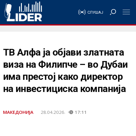
СЛУШАЈ
ТВ Алфа ја објави златната
виза на Филипче – во Дубаи
има престој како директор
на инвестициска компанија
МАКЕДОНИЈА
28.04.2026.
17:11