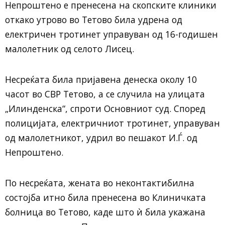
Непроштено е пренесена на скопските клиники
откако утрово во Тетово била удрена од
електричен тротинет управуван од 16-годишен
малолетник од селото Лисец.
Несреќата била пријавена денеска околу 10
часот во СВР Тетово, а се случила на улицата
„Илинденска“, спроти Основниот суд. Според
полицијата, електричниот тротинет, управуван
од малолетникот, удрил во пешакот И.Ѓ. од
Непроштено.
По несреќата, жената во неконтактибилна
состојба итно била пренесена во Клиничката
болница во Тетово, каде што ѝ била укажана