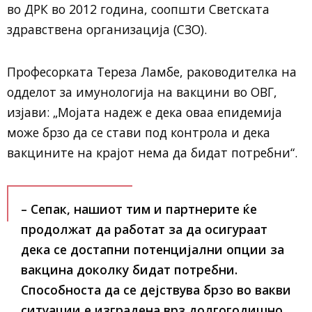
во ДРК во 2012 година, соопшти Светската
здравствена организација (СЗО).
Професорката Тереза Ламбе, раководителка на
одделот за имунологија на вакцини во ОВГ,
изјави: „Мојата надеж е дека оваа епидемија
може брзо да се стави под контрола и дека
вакцините на крајот нема да бидат потребни“.
– Сепак, нашиот тим и партнерите ќе
продолжат да работат за да осигураат
дека се достапни потенцијални опции за
вакцина доколку бидат потребни.
Способноста да се дејствува брзо во вакви
ситуации е изградена врз долгогодишно