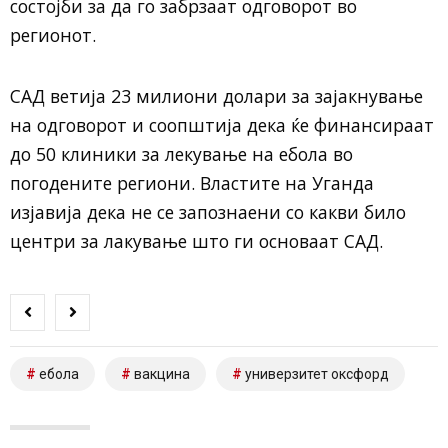
состојби за да го забрзаат одговорот во
регионот.
САД ветија 23 милиони долари за зајакнување
на одговорот и соопштија дека ќе финансираат
до 50 клиники за лекување на ебола во
погодените региони. Властите на Уганда
изјавија дека не се запознаени со какви било
центри за лакување што ги основаат САД.
ебола
вакцина
универзитет оксфорд