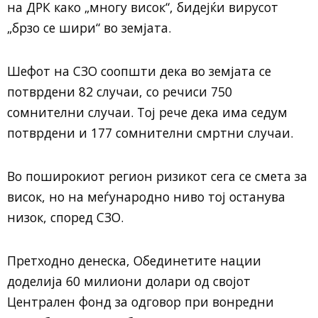
на ДРК како „многу висок“, бидејќи вирусот
„брзо се шири“ во земјата.
Шефот на СЗО соопшти дека во земјата се
потврдени 82 случаи, со речиси 750
сомнителни случаи. Тој рече дека има седум
потврдени и 177 сомнителни смртни случаи.
Во поширокиот регион ризикот сега се смета за
висок, но на меѓународно ниво тој останува
низок, според СЗО.
Претходно денеска, Обединетите нации
доделија 60 милиони долари од својот
Централен фонд за одговор при вонредни