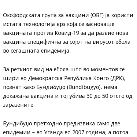
Оксфордската група за вакцини (ОВГ) ја користи
истата технологија врз која се засноваше
вакцината против Ковид-19 за да развие нова
вакцина специфична за сојот на вирусот ебола
во сегашната епидемија.
За реткиот вид на ебола што во моментов се
шири во Демократска Република Конго (ДРК),
познат како Бундибуџо (Bundibugyo), нема
докажана вакцина и тој убива 30 до 50 отсто од
заразените.
Бундибуџо претходно предизвика само две
епидемии – во Уганда во 2007 година, а потоа