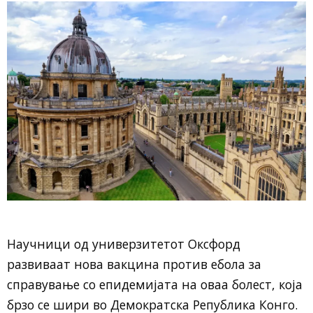
Научници од универзитетот Оксфорд
развиваат нова вакцина против ебола за
справување со епидемијата на оваа болест, која
брзо се шири во Демократска Република Конго.