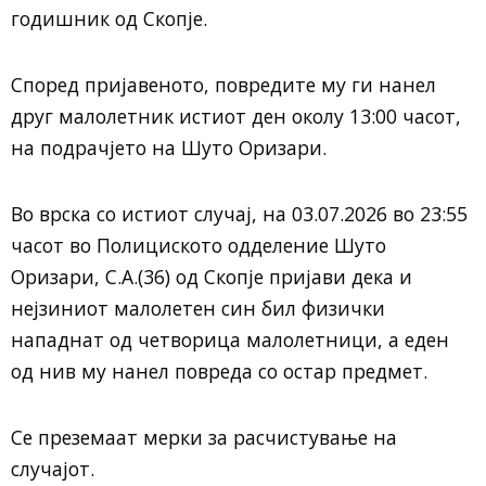
годишник од Скопје.
Според пријавеното, повредите му ги нанел
друг малолетник истиот ден околу 13:00 часот,
на подрачјето на Шуто Оризари.
Во врска со истиот случај, на 03.07.2026 во 23:55
часот во Полициското одделение Шуто
Оризари, С.А.(36) од Скопје пријави дека и
нејзиниот малолетен син бил физички
нападнат од четворица малолетници, а еден
од нив му нанел повреда со остар предмет.
Се преземаат мерки за расчистување на
случајот.