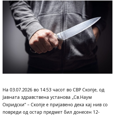
На 03.07.2026 во 14:53 часот во СВР Скопје, од
Јавната здравствена установа „Св.Наум
Охридски“ – Скопје e пријавено дека кај нив со
повреди од остар предмет бил донесен 12-