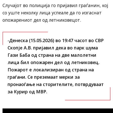
Случајот во полиција го пријавил граѓанин, кој
со уште неколку лица успеале да го изгаснат
опожарениот дел од летниковецот.
-Денеска (15.05.2026) во 19:47 часот во СВР
Скопје А.В. пријавил дека во парк шума
Гази Баба од страна на две малолетни
лица бил опожарен дел од летниковец.
Пожарот е локализиран од страна на
граѓани. Се преземаат мерки за
пронаоѓање на сторителите, потврдуваат
за Курир од МВР.