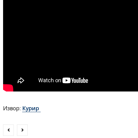
Извор:
Курир