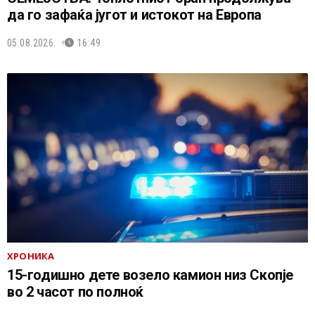
да го зафаќа југот и истокот на Европа
05.08.2026.
16:49
ХРОНИКА
15-годишно дете возело камион низ Скопје
во 2 часот по полноќ