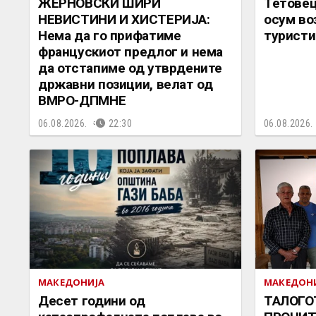
ЖЕРНОВСКИ ШИРИ
Тетовец
НЕВИСТИНИ И ХИСТЕРИЈА:
осум во
Нема да го прифатиме
туристи
францускиот предлог и нема
да отстапиме од утврдените
државни позиции, велат од
ВМРО-ДПМНЕ
06.08.2026.
22:30
06.08.2026.
МАКЕДОНИЈА
МАКЕДОН
Десет години од
ТАЛОГО