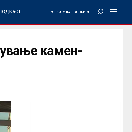
ПОДКАСТ
СЛУШАЈ ВО ЖИВО
вување камен-