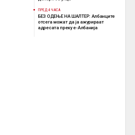
ПРЕД 4 ЧАСА
БЕЗ ОДЕЊЕ НА ШАЛТЕР: Албанците
отсега можат да ја ажурираат
адресата преку е-Албанија