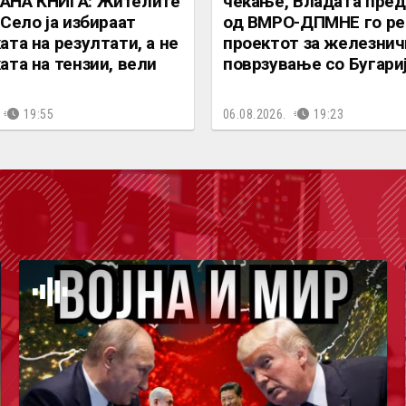
АНА КНИГА: Жителите
чекање, Владата пре
 Село ја избираат
од ВМРО-ДПМНЕ го ре
ата на резултати, а не
проектот за железнич
ата на тензии, вели
поврзување со Бугари
19:55
06.08.2026.
19:23
ОДКА