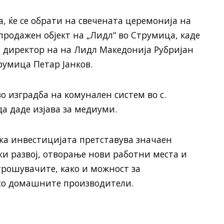
, ќе се обрати на свечената церемонија на
родажен објект на „Лидл“ во Струмица, каде
т директор на на Лидл Македонија Рубријан
румица Петар Јанков.
 изградба на комунален систем во с.
а даде изјава за медиуми.
а инвестицијата претставува значаен
и развој, отворање нови работни места и
трошувачите, како и можност за
со домашните производители.