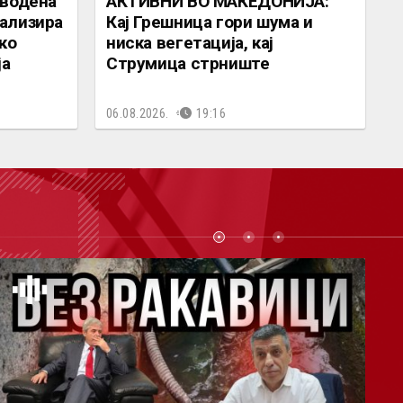
дводена
АКТИВНИ ВО МАКЕДОНИЈА:
ализира
Кај Грешница гори шума и
ко
ниска вегетација, кај
ја
Струмица стрниште
06.08.2026.
19:16
СТ