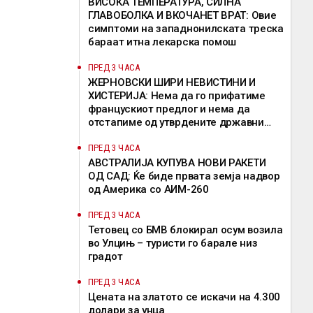
ВИСОКА ТЕМПЕРАТУРА, СИЛНА
ГЛАВОБОЛКА И ВКОЧАНЕТ ВРАТ: Овие
симптоми на западнонилската треска
бараат итна лекарска помош
ПРЕД 3 ЧАСА
ЖЕРНОВСКИ ШИРИ НЕВИСТИНИ И
ХИСТЕРИЈА: Нема да го прифатиме
францускиот предлог и нема да
отстапиме од утврдените државни
позиции, велат од ВМРО-ДПМНЕ
ПРЕД 3 ЧАСА
АВСТРАЛИЈА КУПУВА НОВИ РАКЕТИ
ОД САД: Ќе биде првата земја надвор
од Америка со АИМ-260
ПРЕД 3 ЧАСА
Тетовец со БМВ блокирал осум возила
во Улцињ – туристи го барале низ
градот
ПРЕД 3 ЧАСА
Цената на златото се искачи на 4.300
долари за унца