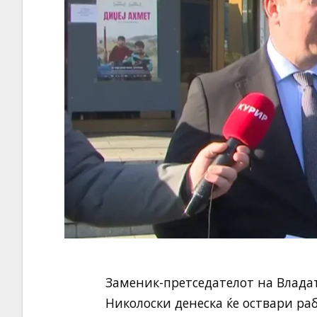
Заменик-претседателот на Владат
Николоски денеска ќе оствари ра