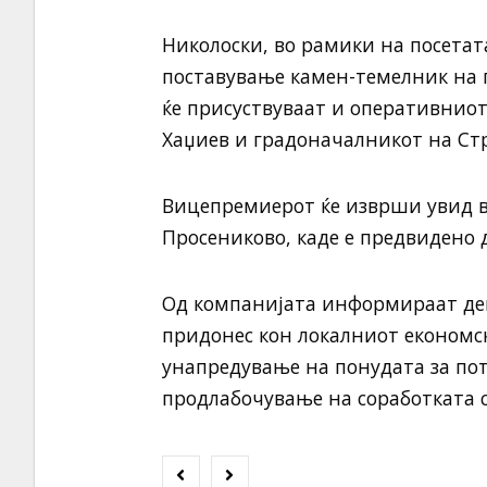
Николоски, во рамики на посетата
поставување камен-темелник на п
ќе присуствуваат и оперативнио
Хаџиев и градоначалникот на Ст
Вицепремиерот ќе изврши увид во
Просениково, каде е предвидено д
Од компанијата информираат дек
придонес кон локалниот економск
унапредување на понудата за по
продлабочување на соработката 