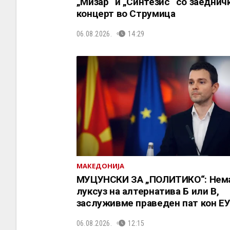
„Мизар“ и „Синтезис“ со заеднич
концерт во Струмица
06.08.2026.
14:29
МАКЕДОНИЈА
МУЦУНСКИ ЗА „ПОЛИТИКО“: Нем
луксуз на алтернатива Б или В,
заслуживме праведен пат кон Е
06.08.2026.
12:15