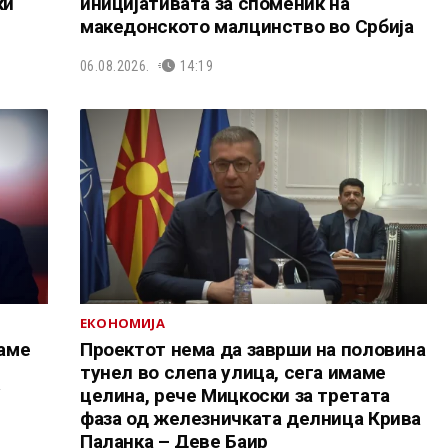
ки
иницијативата за споменик на
македонското малцинство во Србија
06.08.2026.
14:19
ЕКОНОМИЈА
аме
Проектот нема да заврши на половина
тунел во слепа улица, сега имаме
У
целина, рече Мицкоски за третата
фаза од железничката делница Крива
Паланка – Деве Баир