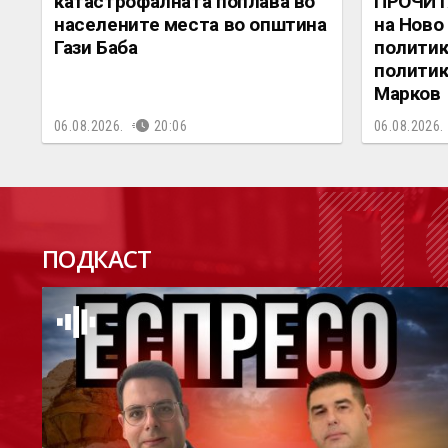
катастрофалната поплава во
ПРОЧИТ
населените места во општина
на Ново
Гази Баба
политик
политик
Марков
06.08.2026.
20:06
06.08.2026.
П
ПОДКАСТ