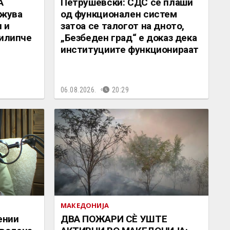
А
Петрушевски: СДС се плаши
жува
од функционален систем
 и
затоа се талогот на дното,
Филипче
„Безбеден град“ е доказ дека
институциите функционираат
06.08.2026.
20:29
МАКЕДОНИЈА
ении
ДВА ПОЖАРИ СÈ УШТЕ