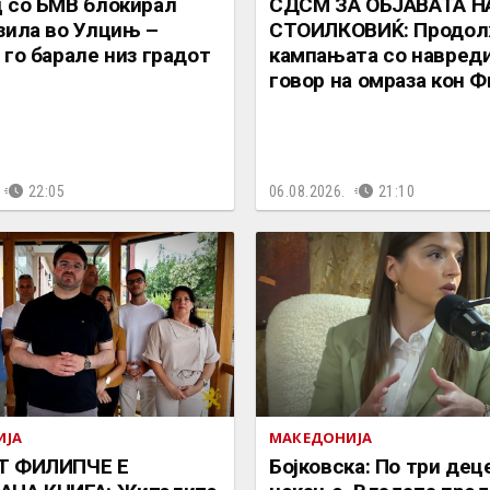
 со БМВ блокирал
СДСМ ЗА ОБЈАВАТА Н
зила во Улцињ –
СТОИЛКОВИЌ: Продол
 го барале низ градот
кампањата со навреди
говор на омраза кон 
22:05
06.08.2026.
21:10
ИЈА
МАКЕДОНИЈА
Т ФИЛИПЧЕ Е
Бојковска: По три дец