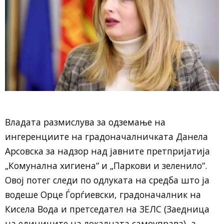
Владата размислува за одземање на
ингеренциите на градоначалничката Данела
Арсовска за надзор над јавните претпријатија
„Комунална хигиена“ и „Паркови и зеленило“.
Овој потег следи по одлуката на средба што ја
водеше Орце Ѓорѓиевски, градоначалник на
Кисела Вода и претседател на ЗЕЛС (Заедница
на единиците на локалната самоуправа), а