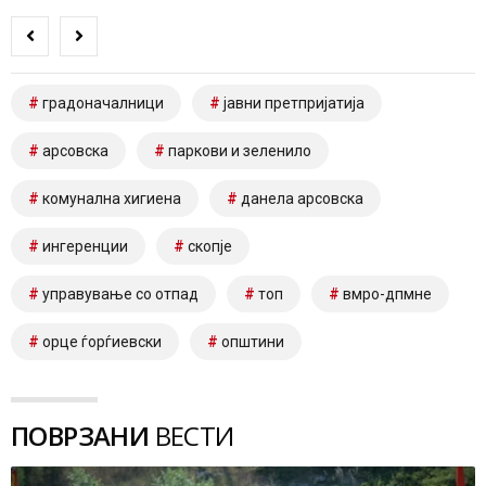
градоначалници
јавни претпријатија
арсовска
паркови и зеленило
комунална хигиена
данела арсовска
ингеренции
скопје
управување со отпад
топ
вмро-дпмне
орце ѓорѓиевски
општини
ПОВРЗАНИ
ВЕСТИ