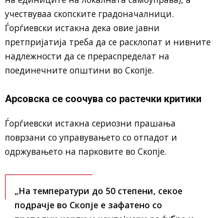
учествуваа скопските градоначалници.
Ѓорѓиевски истакна дека овие јавни
претпријатија треба да се расклопат и нивните
надлежности да се прераспределат на
поединечните општини во Скопје.
Арсовска се соочува со растечки критики
Ѓорѓиевски истакна сериозни прашања
поврзани со управувањето со отпадот и
одржувањето на парковите во Скопје.
„На температури до 50 степени, секое
подрачје во Скопје е зафатено со