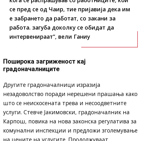
кога се распрашував со работниците, кои
се пред се од Чаир, тие пријавија дека им
е забрането да работат, со закани за
работа. загуба доколку се обидат да
интервенираат“, вели Ганиу
Поширока загриженост кај
градоначалниците
Другите градоначалници изразија
незадоволство поради нерешени прашања како
што се неискосената трева и несоодветните
услуги. Стевче Јакимовски, градоначалник на
Карпош, повика на нова законска регулатива за
комунални инспекции и предложи зголемување
на цените на услугите. Продолжуваат