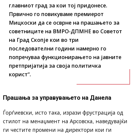
главниот град за кои тој придонесе.
Првично го повикуваме премиерот
Мицкоски да се осврне на прашањето за
советниците на ВМРО-ДПМНЕ во Советот
на Град Скопје кои во три
последователни години намерно го
попречуваа функционирањето на јавните
претпријатија за своја политичка
корист“.
Прашања за управувањето на Данела
Ѓорѓиевски, исто така, изрази фрустрација од
стилот на менаџмент на Арсовска, наведувајќи
ги честите промени на директори кои ги