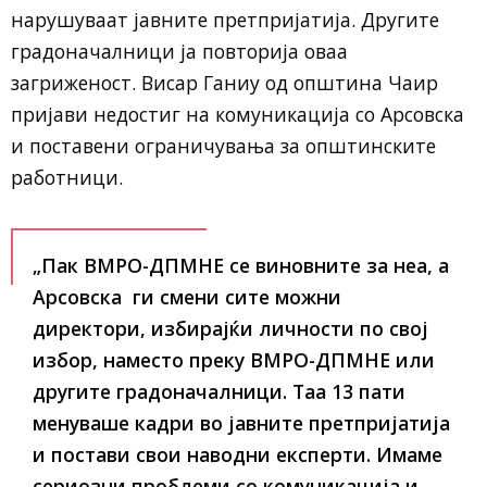
нарушуваат јавните претпријатија. Другите
градоначалници ја повторија оваа
загриженост. Висар Ганиу од општина Чаир
пријави недостиг на комуникација со Арсовска
и поставени ограничувања за општинските
работници.
„Пак ВМРО-ДПМНЕ се виновните за неа, а
Арсовска ги смени сите можни
директори, избирајќи личности по свој
избор, наместо преку ВМРО-ДПМНЕ или
другите градоначалници. Таа 13 пати
менуваше кадри во јавните претпријатија
и постави свои наводни експерти. Имаме
сериозни проблеми со комуникација и