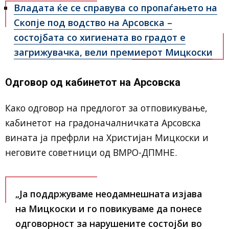
Владата ќе се справува со пропаѓањето на
Скопје под водство на Арсовска –
состојбата со хигиената во градот е
загрижувачка, вели премиерот Мицкоски
Одговор од кабинетот на Арсовска
Како одговор на предлогот за отповикување,
кабинетот на градоначалничката Арсовска
вината ја префрли на Христијан Мицкоски и
неговите советници од ВМРО-ДПМНЕ.
„Ја поддржуваме неодамнешната изјава
на Мицкоски и го повикуваме да понесе
одговорност за нарушените состојби во