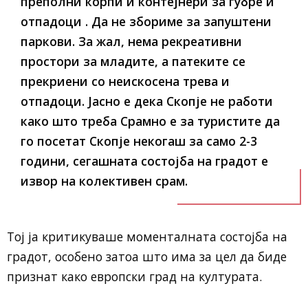
преполни корпи и контејнери за ѓубре и
отпадоци . Да не збориме за запуштени
паркови. За жал, нема рекреативни
простори за младите, а патеките се
прекриени со неискосена трева и
отпадоци. Јасно е дека Скопје не работи
како што треба Срамно е за туристите да
го посетат Скопје некогаш за само 2-3
години, сегашната состојба на градот е
извор на колективен срам.
Тој ја критикуваше моменталната состојба на
градот, особено затоа што има за цел да биде
признат како европски град на културата.