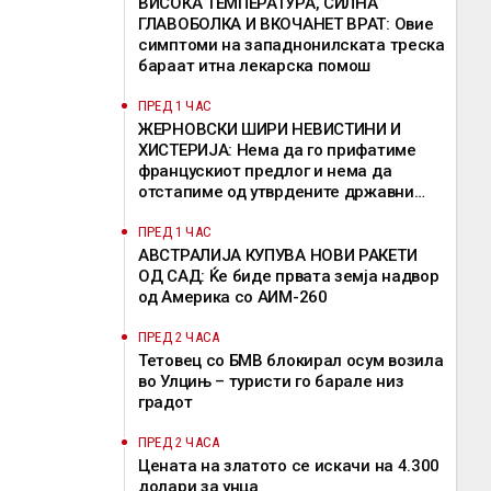
ВИСОКА ТЕМПЕРАТУРА, СИЛНА
ГЛАВОБОЛКА И ВКОЧАНЕТ ВРАТ: Овие
симптоми на западнонилската треска
бараат итна лекарска помош
ПРЕД 1 ЧАС
ЖЕРНОВСКИ ШИРИ НЕВИСТИНИ И
ХИСТЕРИЈА: Нема да го прифатиме
францускиот предлог и нема да
отстапиме од утврдените државни
позиции, велат од ВМРО-ДПМНЕ
ПРЕД 1 ЧАС
АВСТРАЛИЈА КУПУВА НОВИ РАКЕТИ
ОД САД: Ќе биде првата земја надвор
од Америка со АИМ-260
ПРЕД 2 ЧАСА
Тетовец со БМВ блокирал осум возила
во Улцињ – туристи го барале низ
градот
ПРЕД 2 ЧАСА
Цената на златото се искачи на 4.300
долари за унца