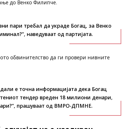
ње до Венко Филипче.
вни пари требал да украде Богац, за Венко
иминал?“, наведуваат од партијата.
ното обвинителство да ги провери нивните
 дали е точна информацијата дека Богац
стениот тендер вреден 18 милиони денари,
нари?“, прашуваат од ВМРО-ДПМНЕ.