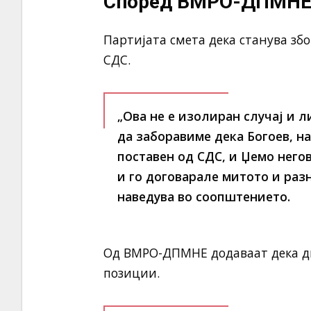
Според ВМРО-ДПМНЕ, 
Партијата смета дека станува зб
СДС.
„Ова не е изолиран случај и 
да заборавиме дека Богоев, н
поставен од СДС, и Џемо него
и го договарале митото и разн
наведува во соопштението.
Од ВМРО-ДПМНЕ додаваат дека два
позиции.