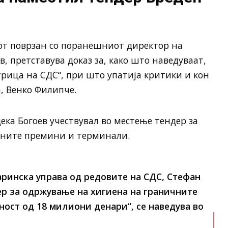
т поврзан со поранешниот директор на
, претставува доказ за, како што наведуваат,
рица на СДС“, при што упатија критики и кон
, Венко Филипче.
ека Богоев учествувал во местење тендер за
чните премини и терминали.
ринска управа од редовите на СДС, Стефан
ер за одржување на хигиена на граничните
ост од 18 милиони денари“, се наведува во