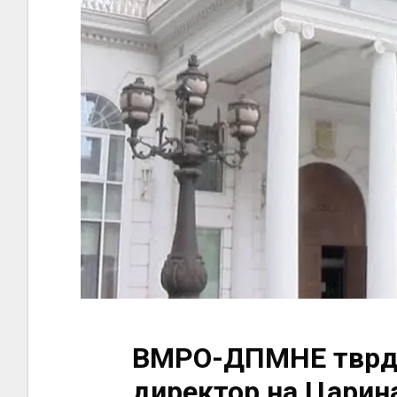
ВМРО-ДПМНЕ тврди
директор на Царин