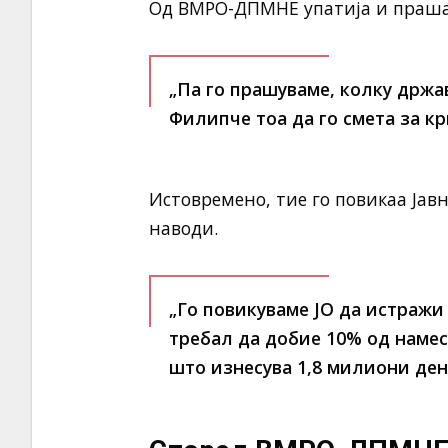
Од ВМРО-ДПМНЕ упатија и праша
„Па го прашуваме, колку држа
Филипче тоа да го смета за кр
Истовремено, тие го повикаа Јав
наводи.
„Го повикуваме ЈО да истражи
требал да добие 10% од наме
што изнесува 1,8 милиони де