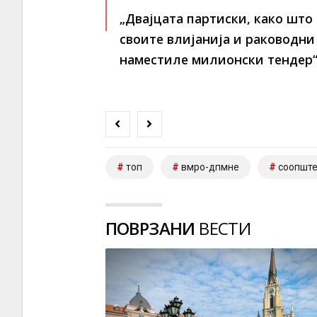
„Двајцата партиски, како што 
своите влијанија и раководни
наместиле милионски тендер
топ
вмро-дпмне
соопшт
ПОВРЗАНИ
ВЕСТИ