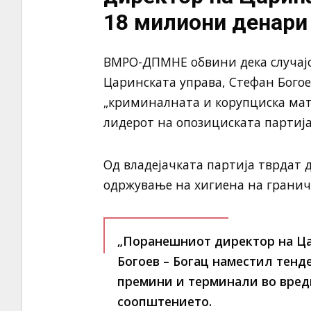
18 милиони денари
ВМРО-ДПМНЕ обвини дека случајо
Царинската управа, Стефан Богоев
„криминалната и корупциска мат
лидерот на опозициската партија
Од владејачката партија тврдат д
одржување на хигиена на грани
„Поранешниот директор на Ца
Богоев – Богац наместил тенд
премини и терминали во вредн
соопштението.