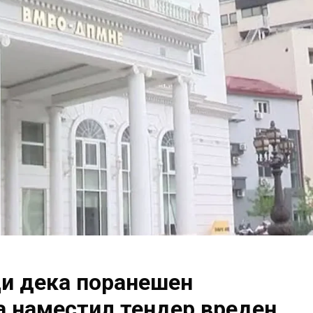
 дека поранешен
а наместил тендер вреден