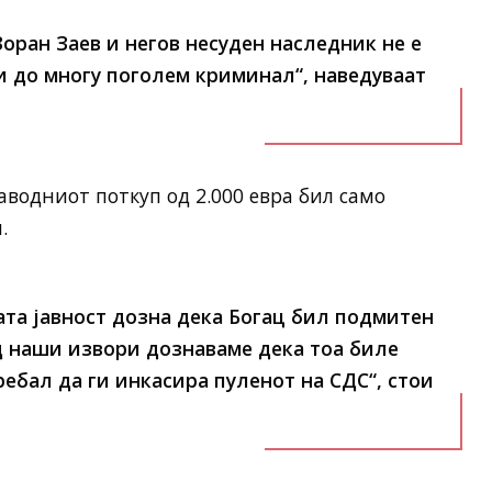
Зоран Заев и негов несуден наследник не е
ди до многу поголем криминал“, наведуваат
аводниот поткуп од 2.000 евра бил само
.
та јавност дозна дека Богац бил подмитен
од наши извори дознаваме дека тоа биле
ебал да ги инкасира пуленот на СДС“, стои