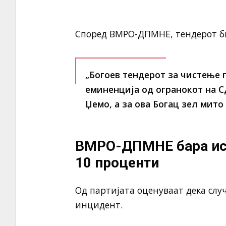
Според ВМРО-ДПМНЕ, тендерот би
„Богоев тендерот за чистење 
еминенција од огранокот на С
Џемо, а за ова Богац зел мито 
ВМРО-ДПМНЕ бара ист
10 проценти
Од партијата оценуваат дека случ
инцидент.