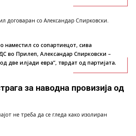
л договаран со Александар Спирковски.
го наместил со сопартиецот, сива
ДС во Прилеп, Александар Спирковски –
од две илјади евра“, тврдат од партијата.
рага за наводна провизија од
ајот не треба да се гледа како изолиран