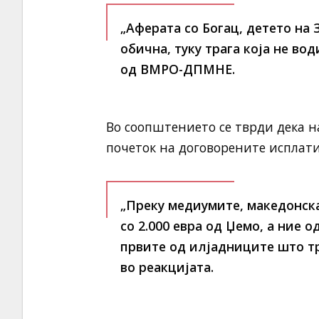
„Аферата со Богац, детето на 
обична, туку трага која не во
од ВМРО-ДПМНЕ.
Во соопштението се тврди дека н
почеток на договорените исплати
„Преку медиумите, македонска
со 2.000 евра од Џемо, а ние 
првите од илјадниците што тр
во реакцијата.