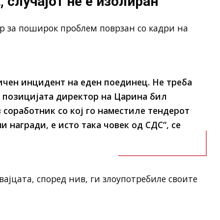
случајот не е изолиран
ор за поширок проблем поврзан со кадри на
личен инцидент на еден поединец. Не треба
а позицијата директор на Царина бил
в соработник со кој го наместиле тендерот
и награди, е исто така човек од СДС“, се
јцата, според нив, ги злоупотребиле своите