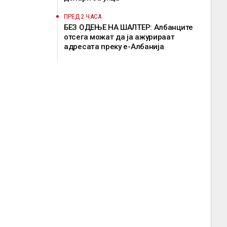
ПРЕД 2 ЧАСА
БЕЗ ОДЕЊЕ НА ШАЛТЕР: Албанците
отсега можат да ја ажурираат
адресата преку е-Албанија