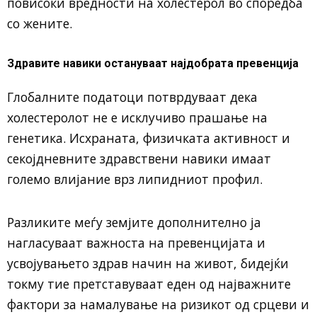
повисоки вредности на холестерол во споредба
со жените.
Здравите навики остануваат најдобрата превенција
Глобалните податоци потврдуваат дека
холестеролот не е исклучиво прашање на
генетика. Исхраната, физичката активност и
секојдневните здравствени навики имаат
големо влијание врз липидниот профил.
Разликите меѓу земјите дополнително ја
нагласуваат важноста на превенцијата и
усвојувањето здрав начин на живот, бидејќи
токму тие претставуваат еден од најважните
фактори за намалување на ризикот од срцеви и