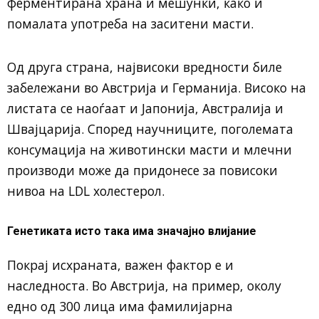
ферментирана храна и мешунки, како и
помалата употреба на заситени масти.
Од друга страна, највисоки вредности биле
забележани во Австрија и Германија. Високо на
листата се наоѓаат и Јапонија, Австралија и
Швајцарија. Според научниците, поголемата
консумација на животински масти и млечни
производи може да придонесе за повисоки
нивоа на LDL холестерол.
Генетиката исто така има значајно влијание
Покрај исхраната, важен фактор е и
наследноста. Во Австрија, на пример, околу
едно од 300 лица има фамилијарна