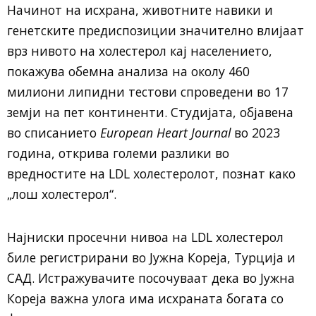
Начинот на исхрана, животните навики и
генетските предиспозиции значително влијаат
врз нивото на холестерол кај населението,
покажува обемна анализа на околу 460
милиони липидни тестови спроведени во 17
земји на пет континенти. Студијата, објавена
во списанието
European Heart Journal
во 2023
година, открива големи разлики во
вредностите на LDL холестеролот, познат како
„лош холестерол“.
Најниски просечни нивоа на LDL холестерол
биле регистрирани во Јужна Кореја, Турција и
САД. Истражувачите посочуваат дека во Јужна
Кореја важна улога има исхраната богата со