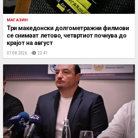
МАГАЗИН
Три македонски долгометражни филмови
се снимаат летово, четвртиот почнува до
крајот на август
07.08.2026.
23:41