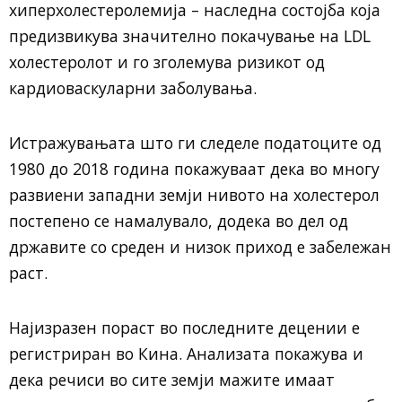
хиперхолестеролемија – наследна состојба која
предизвикува значително покачување на LDL
холестеролот и го зголемува ризикот од
кардиоваскуларни заболувања.
Истражувањата што ги следеле податоците од
1980 до 2018 година покажуваат дека во многу
развиени западни земји нивото на холестерол
постепено се намалувало, додека во дел од
државите со среден и низок приход е забележан
раст.
Најизразен пораст во последните децении е
регистриран во Кина. Анализата покажува и
дека речиси во сите земји мажите имаат