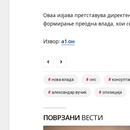
Оваа изјава претставува директе
формирање преодна влада, кои се
Извор:
а1.он
нова влада
снс
консулта
александар вучиќ
опозиција
ПОВРЗАНИ
ВЕСТИ