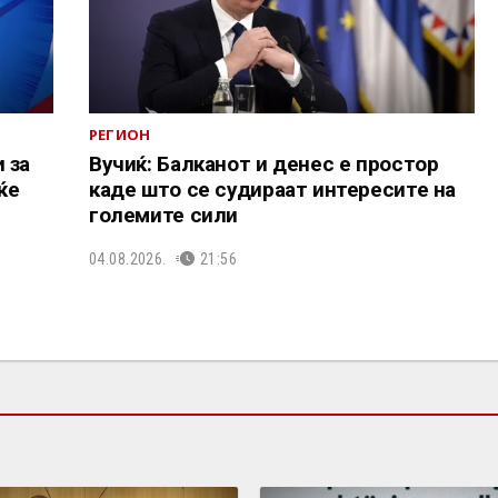
РЕГИОН
 за
Вучиќ: Балканот и денес е простор
ќе
каде што се судираат интересите на
големите сили
04.08.2026.
21:56