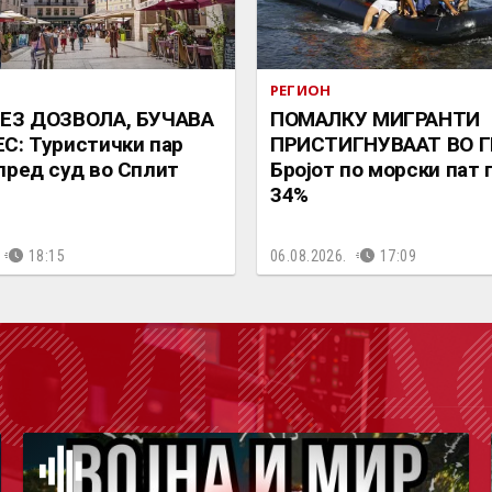
РЕГИОН
БЕЗ ДОЗВОЛА, БУЧАВА
ПОМАЛКУ МИГРАНТИ
С: Туристички пар
ПРИСТИГНУВААТ ВО Г
пред суд во Сплит
Бројот по морски пат 
34%
18:15
06.08.2026.
17:09
ОДКА