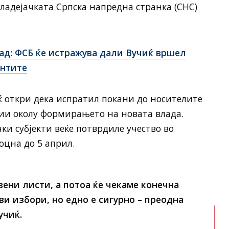
владејачката Српска напредна странка (СНС)
рад: ФСБ ќе истражува дали Вучиќ вршел
антите
ќ откри дека испратил покани до носителите
ции околу формирањето на новата влада.
ки субјекти веќе потврдиле учество во
оцна до 5 април.
вени листи, а потоа ќе чекаме конечна
ови избори, но едно е сигурно – преодна
учиќ.