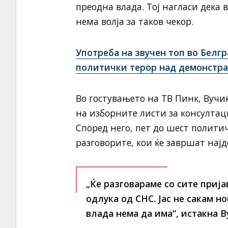
преодна влада. Тој нагласи дека 
нема волја за таков чекор.
Употреба на звучен топ во Белг
политички терор над демонстр
Во гостувањето на ТВ Пинк, Вучи
на изборните листи за консулта
Според него, пет до шест политич
разговорите, кои ќе завршат најд
„Ќе разговараме со сите прија
одлука од СНС. Јас не сакам н
влада нема да има“, истакна В