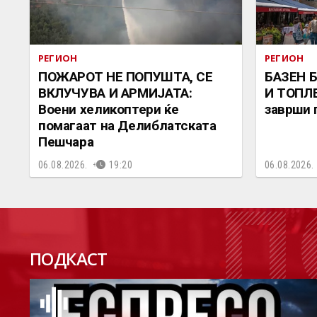
РЕГИОН
РЕГИОН
ПОЖАРОТ НЕ ПОПУШТА, СЕ
БАЗЕН 
ВКЛУЧУВА И АРМИЈАТА:
И ТОПЛЕ
Воени хеликоптери ќе
заврши 
помагаат на Делиблатската
Пешчара
06.08.2026.
19:20
06.08.2026.
П
ПОДКАСТ