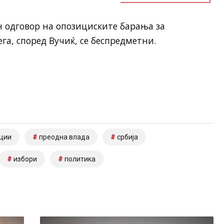
н одговор на опозициските барања за
га, според Вучиќ, се беспредметни.
ции
преодна влада
србија
избори
политика