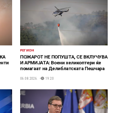
РЕГИОН
КА
ПОЖАРОТ НЕ ПОПУШТА, СЕ ВКЛУЧУВА
енти
И АРМИЈАТА: Воени хеликоптери ќе
помагаат на Делиблатската Пешчара
06.08.2026.
19:20