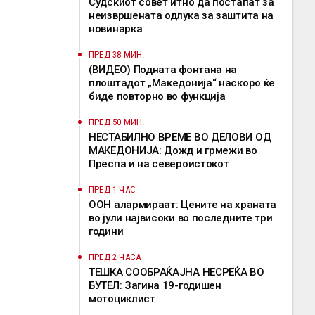
Судскиот совет итно да постапат за
неизвршената одлука за заштита на
новинарка
ПРЕД 38 МИН.
(ВИДЕО) Подната фонтана на
плоштадот „Македонија“ наскоро ќе
биде повторно во функција
ПРЕД 50 МИН.
НЕСТАБИЛНО ВРЕМЕ ВО ДЕЛОВИ ОД
МАКЕДОНИЈА: Дожд и грмежи во
Преспа и на североистокот
ПРЕД 1 ЧАС
ООН алармираат: Цените на храната
во јули највисоки во последните три
години
ПРЕД 2 ЧАСА
ТЕШКА СООБРАЌАЈНА НЕСРЕЌА ВО
БУТЕЛ: Загина 19-годишен
мотоциклист