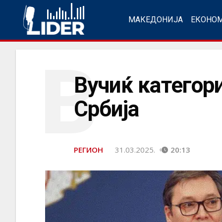
МАКЕДОНИЈА
ЕКОНО
В
Вучиќ категор
Србија
РЕГИОН
31.03.2025.
20:13