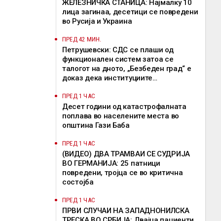
ЖЕЛЕЗНИЧКА СТАНИЦА: Најмалку 10
лица загинаа, десетици се повредени
во Русија и Украина
ПРЕД 42 МИН.
Петрушевски: СДС се плаши од
функционален систем затоа се
талогот на дното, „Безбеден град“ е
доказ дека институциите
функционираат
ПРЕД 1 ЧАС
Десет години од катастрофалната
поплава во населените места во
општина Гази Баба
ПРЕД 1 ЧАС
(ВИДЕО) ДВА ТРАМВАИ СЕ СУДРИЈА
ВО ГЕРМАНИЈА: 25 патници
повредени, тројца се во критична
состојба
ПРЕД 1 ЧАС
ПРВИ СЛУЧАИ НА ЗАПАДНОНИЛСКА
ТРЕСКА ВО СРБИЈА: Двајца пациенти