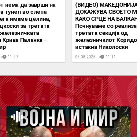
т нема да заврши на
(ВИДЕО) МАКЕДОНИЈА
а тунел во слепа
ДОКАЖУВА СВОЕТО 
сега имаме целина,
КАКО СРЦЕ НА БАЛКА
цкоски за третата
Почнуваме со реализа
 железничката
третата секција од
 Крива Паланка –
железничкиот Коридор
ир
истакна Николоски
11:37
06.08.2026.
11:11
ОДКА