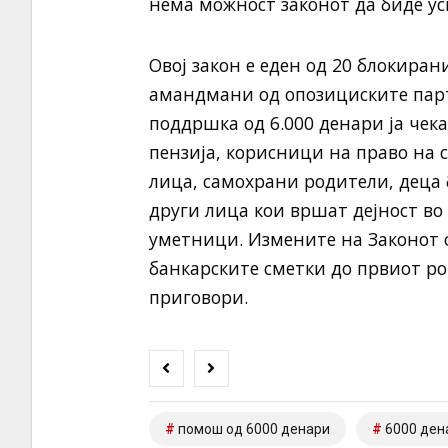
нема можност законот да биде ус
Овој закон е еден од 20 блокиран
амандмани од опозициските парт
поддршка од 6.000 денари ја чек
пензија, корисници на право на 
лица, самохрани родители, деца 
други лица кои вршат дејност во
уметници. Измените на Законот о
банкарските сметки до првиот ро
приговори.
помош од 6000 денари
6000 ден