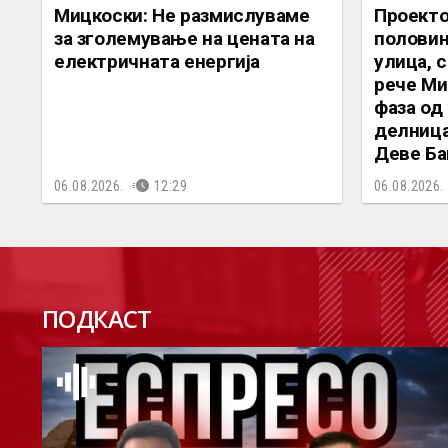
Мицкоски: Не размислуваме
Проекто
за зголемување на цената на
половин
електричната енергија
улица, 
рече Ми
фаза од
делница
Деве Ба
06.08.2026.
12:29
06.08.2026.
П
ПОДКАСТ