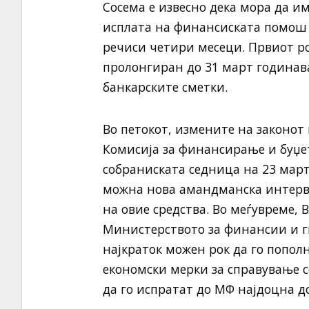
Сосема е извесно дека мора да и
исплата на финансиската помош од
речиси четири месеци. Првиот р
пролонгиран до 31 март годинава
банкарските сметки.
Во петокот, измените на законот
Комисија за финансирање и буџет
собраниската седница на 23 март.
можна нова амандманска интерве
на овие средства. Во меѓувреме, 
Министерството за финансии и г
најкраток можен рок да го пополн
економски мерки за справување со
да го испратат до МФ најдоцна д