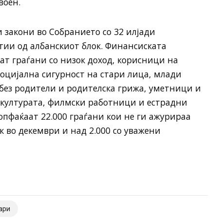
воен.
и закони во Собранието со 32 илјади
ии од албанскиот блок. Финансиската
аат граѓани со низок доход, корисници на
социјална сигурност на стари лица, млади
без родители и родителска грижа, уметници и
 културата, филмски работници и естрадни
пфаќаат 22.000 граѓани кои не ги ажурираа
к во декември и над 2.000 со уважени
ари