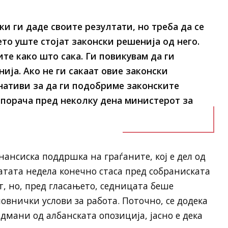
и ги даде своите резултати, но треба да се
то уште стојат законски решенија од него.
те како што сака. Ги повикувам да ги
ија. Ако не ги сакаат овие законски
нативи за да ги подобриме законските
– порача пред неколку дена министерот за
ансиска поддршка на граѓаните, кој е дел од
тата недела конечно стаса пред собраниската
, но, пред гласањето, седницата беше
внички услови за работа. Поточно, се додека
дмани од албанската опозиција, јасно е дека