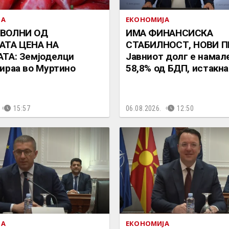
ЈА
ЕКОНОМИЈА
ВОЛНИ ОД
ИМА ФИНАНСИСКА
АТА ЦЕНА НА
СТАБИЛНОСТ, НОВИ П
ТА: Земјоделци
Јавниот долг е намал
ираа во Муртино
58,8% од БДП, истакн
15:57
06.08.2026.
12:50
ЈА
ЕКОНОМИЈА