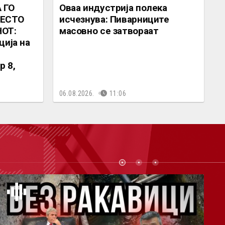
 ГО
Оваа индустрија полека
МЕСТО
исчезнува: Пиварниците
НОТ:
масовно се затвораат
ција на
 8,
06.08.2026.
11:06
СТ