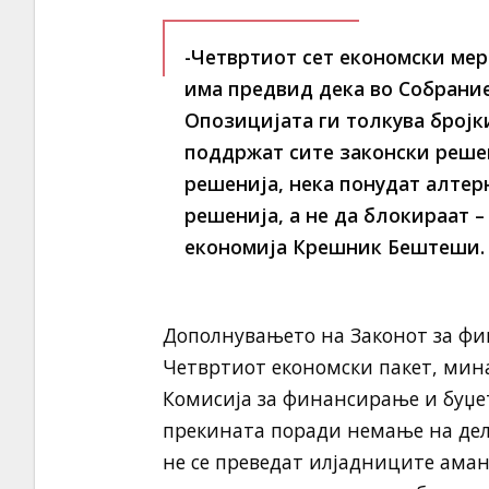
-Четвртиот сет економски мерк
има предвид дека во Собрание
Опозицијата ги толкува бројки
поддржат сите законски решен
решенија, нека понудат алтер
решенија, а не да блокираат 
економија Крешник Бештеши.
Дополнувањето на Законот за фин
Четвртиот економски пакет, мина
Комисија за финансирање и буџет
прекината поради немање на дело
не се преведат илјадниците аман