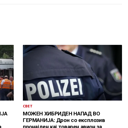
СВЕТ
ИЈА
МОЖЕН ХИБРИДЕН НАПАД ВО
ГЕРМАНИЈА: Дрон со експлозив
а
пронајден кај товарен авион за