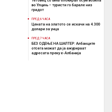
Тетовец со БМВ блокирал осум возила
во Улцињ – туристи го барале низ
градот
ПРЕД 6 ЧАСА
Цената на златото се искачи на 4.300
долари за унца
ПРЕД 7 ЧАСА
БЕЗ ОДЕЊЕ НА ШАЛТЕР: Албанците
отсега можат да ја ажурираат
адресата преку е-Албанија