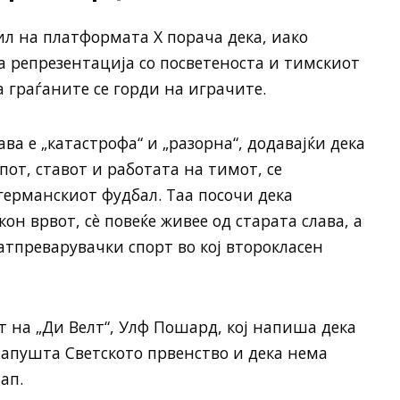
л на платформата X порача дека, иако
 репрезентација со посветеноста и тимскиот
а граѓаните се горди на играчите.
ава е „катастрофа“ и „разорна“, додавајќи дека
пот, ставот и работата на тимот, се
германскиот фудбал. Таа посочи дека
он врвот, сè повеќе живее од старата слава, а
атпреварувачки спорт во кој второкласен
т на „Ди Велт“, Улф Пошард, кој напиша дека
апушта Светското првенство и дека нема
ап.