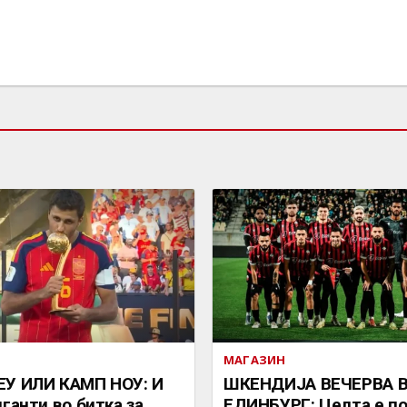
МАГАЗИН
ЕУ ИЛИ КАМП НОУ: И
ШКЕНДИЈА ВЕЧЕРВА 
иганти во битка за
ЕДИНБУРГ: Целта е п