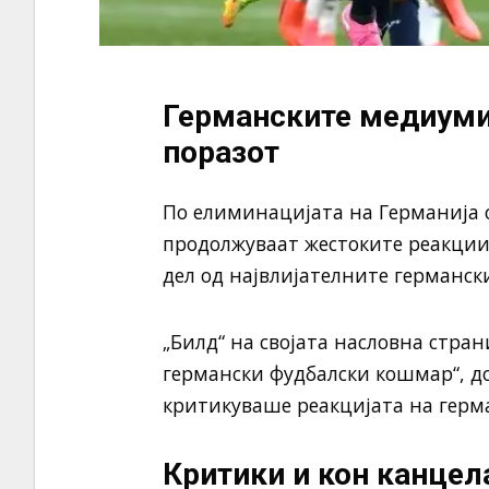
Германските медиуми
поразот
По елиминацијата на Германија о
продолжуваат жестоките реакции,
дел од највлијателните германск
„Билд“ на својата насловна стра
германски фудбалски кошмар“, д
критикуваше реакцијата на герм
Критики и кон канце