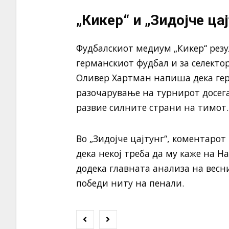
„Кикер“ и „Зидојче ца
Фудбалскиот медиум „Кикер“ резу
германскиот фудбал и за селекто
Оливер Хартман напиша дека гер
разочарување на турнирот досега
развие силните страни на тимот.
Во „Зидојче цајтунг“, коментарот
дека некој треба да му каже на Н
додека главната анализа на весн
победи ниту на пенали.