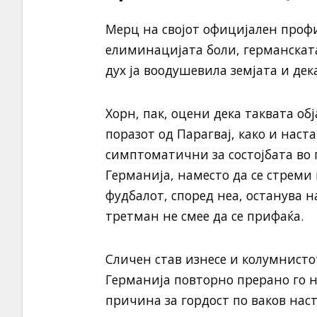
Мерц на својот официјален профи
елиминацијата боли, германската
дух ја воодушевила земјата и дек
Хорн, пак, оцени дека таквата обј
поразот од Парагвај, како и наста
симптоматични за состојбата во 
Германија, наместо да се стреми к
фудбалот, според неа, останува н
третман не смее да се прифаќа.
Сличен став изнесе и колумнисто
Германија повторно прерано го н
причина за гордост по ваков наст