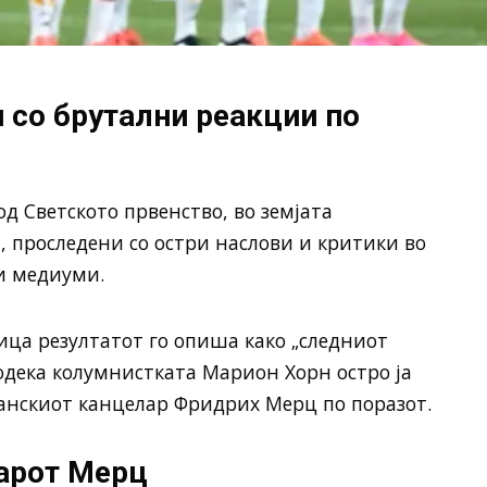
 со брутални реакции по
д Светското првенство, во земјата
 проследени со остри наслови и критики во
и медиуми.
ница резултатот го опиша како „следниот
одека колумнистката Марион Хорн остро ја
анскиот канцелар Фридрих Мерц по поразот.
ларот Мерц