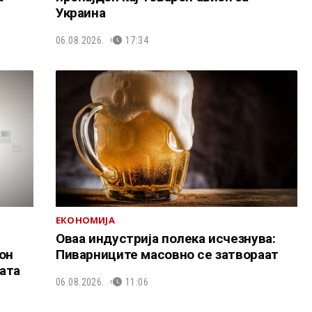
Украина
06.08.2026.
17:34
ЕКОНОМИЈА
Оваа индустрија полека исчезнува:
он
Пиварниците масовно се затвораат
ата
06.08.2026.
11:06