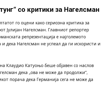
јтунг“ со критики за Нагелсман
лтатот го оцени како сериозна критика за
рот Јулијан Нагелсман. Главниот репортер
манската репрезентација е најголемото
 и дека Нагелсман не успеал да ги искористи и
 на Клаудио Катуоњо беше објавен со наслов
агелсман дека „ова не може да продолжи“,
икот порача дека Германија сега не може да