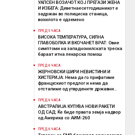
УАПСЕН ВОЗАЧОТ КОЈ ПРЕГАЗИ ЖЕНА
И ИЗБЕГА: Деветнаесетгодишникот е
задржан во полициска станица,
возилото е одземено
ПРЕД 5 ЧАСА
ВИСОКА ТЕМПЕРАТУРА, СИЛНА
ГЛАВОБОЛКА И ВКОЧАНЕТ ВРАТ: Овие
симптоми на западнонилската треска
бараат итна лекарска помош
ПРЕД 6 ЧАСА
ЖЕРНОВСКИ ШИРИ НЕВИСТИНИ И
ХИСТЕРИЈА: Нема да го прифатиме
францускиот предлог и нема да
отстапиме од утврдените државни
позиции, велат од ВМРО-ДПМНЕ
ПРЕД 6 ЧАСА
АВСТРАЛИЈА КУПУВА НОВИ РАКЕТИ
ОД САД: Ќе биде првата земја надвор
од Америка со АИМ-260
ПРЕД 6 ЧАСА