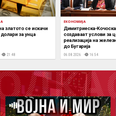
ЈА
ЕКОНОМИЈА
на златото се искачи
Димитриеска-Кочоска
 долари за унца
создаваат услови за 
реализација на желез
до Бугарија
21:48
06.08.2026.
16:54
ОДКА