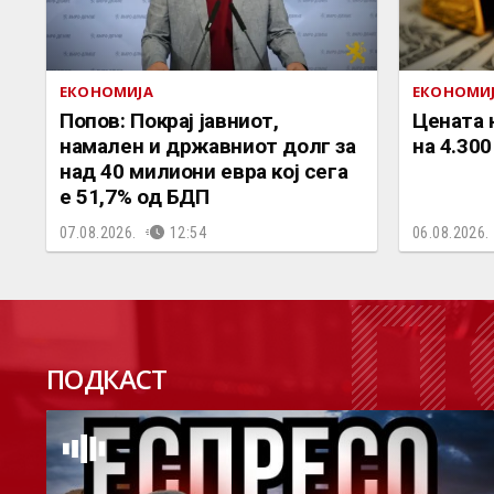
ЕКОНОМИЈА
ЕКОНОМИ
Попов: Покрај јавниот,
Цената 
намален и државниот долг за
на 4.300
над 40 милиони евра кој сега
е 51,7% од БДП
07.08.2026.
12:54
06.08.2026.
П
ПОДКАСТ