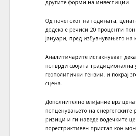
другите форми на инвестиции.
Од почетокот на годината, цената
додека е речиси 20 проценти пон
јануари, пред избувнувањето на 
Аналитичарите истакнуваат дека о
потврди својата традиционална у
геополитички тензии, и покрај з
сцена.
Дополнително влијание врз ценат
потценувањето на енергетските 
ризици и ги наведе водечките це
порестриктивен пристап кон мон