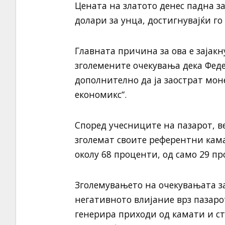
Цената на златото денес падна за
долари за унца, достигнувајќи г
Главната причина за ова е зајак
зголемените очекувања дека Фед
дополнително да ја заострат мон
економикс“.
Според учесниците на пазарот, в
зголемат своите референтни кама
околу 68 проценти, од само 29 п
Зголемувањето на очекувањата за
негативното влијание врз пазаро
генерира приходи од камати и ст