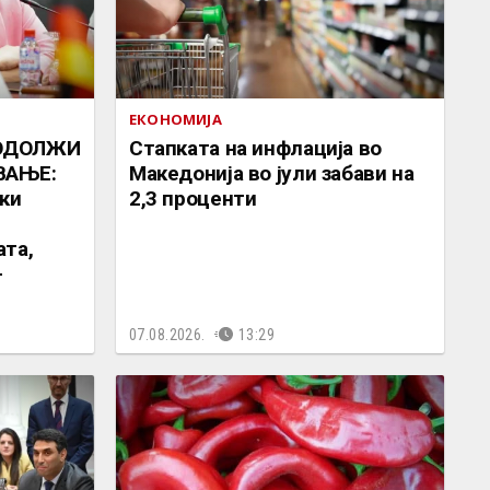
ЕКОНОМИЈА
РОДОЛЖИ
Стапката на инфлација во
ВАЊЕ:
Македонија во јули забави на
ки
2,3 проценти
е
та,
-
07.08.2026.
13:29