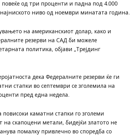
 повеќе од три проценти и падна под 4.000
о најниското ниво од ноември минатата година.
нувањето на американскиот долар, како и
ералните резерви на САД би можеле
етарната политика, објави „Трејдинг
еројатноста дека Федералните резерви ќе ги
тни стапки во септември се зголемила на
роценти пред една недела.
 повисоки каматни стапки го зголеми
т на скапоцени метали, бидејќи златото не
анува помалку привлечно во споредба со