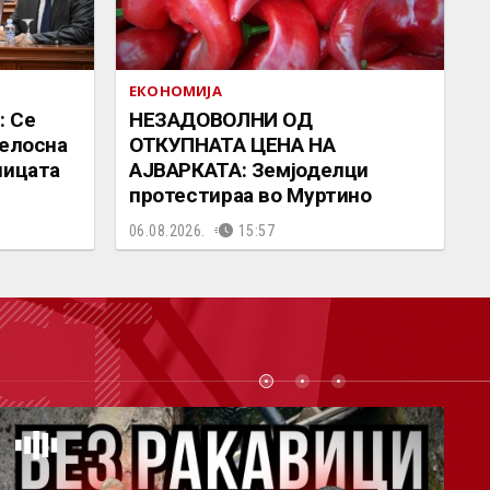
ЕКОНОМИЈА
: Се
НЕЗАДОВОЛНИ ОД
целосна
ОТКУПНАТА ЦЕНА НА
ницата
АЈВАРКАТА: Земјоделци
протестираа во Муртино
06.08.2026.
15:57
СТ