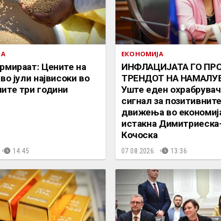
ЈА
ЕКОНОМИЈА
рмираат: Цените на
ИНФЛАЦИЈАТА ГО П
во јули највисоки во
ТРЕНДОТ НА НАМАЛУ
ите три години
Уште еден охрабрувач
сигнал за позитивнит
движења во економија
истакна Димитриеска
Кочоска
14:45
07.08.2026.
13:36