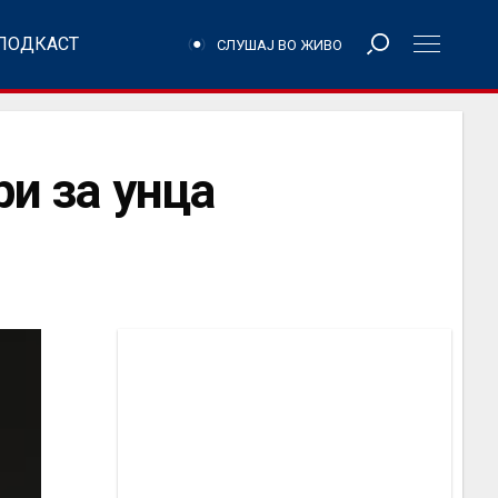
ПОДКАСТ
СЛУШАЈ ВО ЖИВО
ри за унца