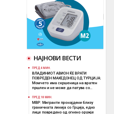
НАЈНОВИ ВЕСТИ
ПРЕД 4 МИН.
ВЛАДИНИОТ АВИОН ЌЕ ВРАТИ
ПОВРЕДЕН МАКЕДОНЕЦ ОД ТУРЦИЈА:
Момчето има скршеница на вратен
пршлен и не може да патува со
редовен лет
ПРЕД 18 МИН.
МВР: Мигранти пронајдени близу
граничната линија со Грција, едно
лице повредено од огнено оружје