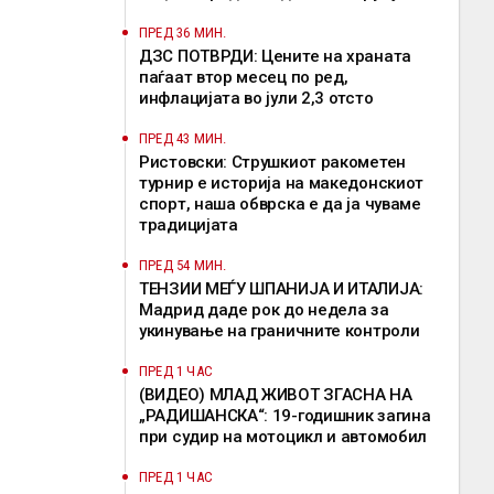
ПРЕД 36 МИН.
ДЗС ПОТВРДИ: Цените на храната
паѓаат втор месец по ред,
инфлацијата во јули 2,3 отсто
ПРЕД 43 МИН.
Ристовски: Струшкиот ракометен
турнир е историја на македонскиот
спорт, наша обврска е да ја чуваме
традицијата
ПРЕД 54 МИН.
ТЕНЗИИ МЕЃУ ШПАНИЈА И ИТАЛИЈА:
Мадрид даде рок до недела за
укинување на граничните контроли
ПРЕД 1 ЧАС
(ВИДЕО) МЛАД ЖИВОТ ЗГАСНА НА
„РАДИШАНСКА“: 19-годишник загина
при судир на мотоцикл и автомобил
ПРЕД 1 ЧАС