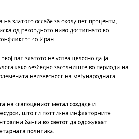
 на златото ослабе за околу пет проценти,
иска од рекордното ниво достигнато во
конфликтот со Иран.
вој пат златото не успеа целосно да ја
лога како безбедно засолниште во периоди на
големената неизвесност на меѓународната
а на скапоцениот метал создаде и
ресурси, што ги поттикна инфлаторните
нтрални банки во светот да одржуваат
етарната политика.