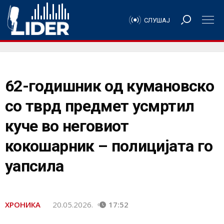
СЛУШАЈ
62-годишник од кумановско
со тврд предмет усмртил
куче во неговиот
кокошарник – полицијата го
уапсила
ХРОНИКА
20.05.2026.
17:52