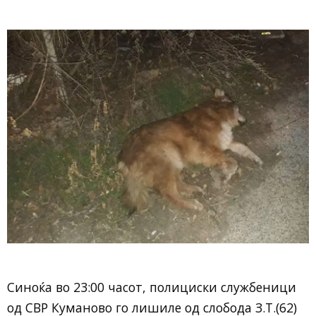
Синоќа во 23:00 часот, полициски службеници
од СВР Куманово го лишиле од слобода З.Т.(62)