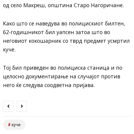
од село Макреш, општина Старо Нагоричане.
Како што се наведува во полицискиот билтен,
62-годишникот бил уапсен затоа што во
неговиот кокошарник со тврд предмет усмртил
куче.
Тој бил приведен во полициска станица и по
целосно документирање на случајот против
него ќе следува соодветна пријава.
куче