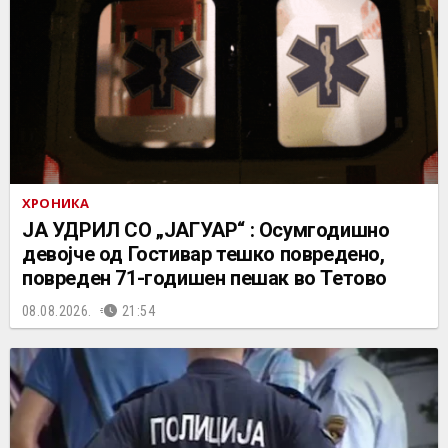
ХРОНИКА
ЈА УДРИЛ СО „ЈАГУАР“ : Осумгодишно
девојче од Гостивар тешко повредено,
повреден 71-годишен пешак во Тетово
08.08.2026.
21:54