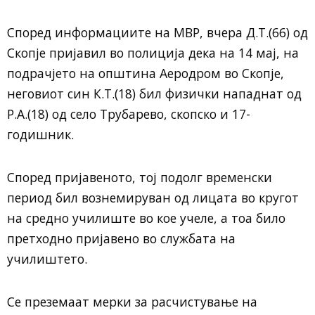
Според информациите на МВР, вчера Д.Т.(66) од
Скопје пријавил во полиција дека на 14 мај, на
подрачјето на општина Аеродром во Скопје,
неговиот син К.Т.(18) бил физички нападнат од
Р.А.(18) од село Трубарево, скопско и 17-
годишник.
Според пријавеното, тој подолг временски
период бил вознемируван од лицата во кругот
на средно училиште во кое учеле, а тоа било
претходно пријавено во службата на
училиштето.
Се преземаат мерки за расчистување на