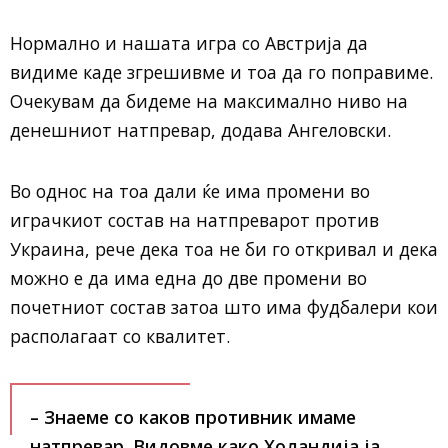
Нормално и нашата игра со Австрија да
видиме каде згрешивме и тоа да го поправиме.
Очекувам да бидеме на максимално ниво на
денешниот натпревар, додава Ангеловски.
Во однос на тоа дали ќе има промени во
играчкиот состав на натпреварот против
Украина, рече дека тоа не би го откривал и дека
можно е да има една до две промени во
почетниот состав затоа што има фудбалери кои
располагаат со квалитет.
– Знаеме со каков противник имаме
натпревар. Видовме како Холандија ја