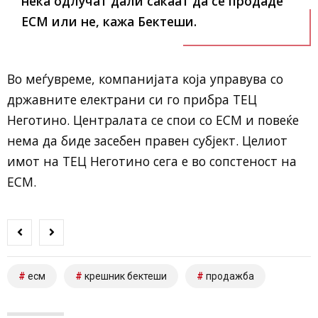
нека одлучат дали сакаат да се продаде
ЕСМ или не, кажа Бектеши.
Во меѓувреме, компанијата која управува со
државните електрани си го прибра ТЕЦ
Неготино. Централата се спои со ЕСМ и повеќе
нема да биде засебен правен субјект. Целиот
имот на ТЕЦ Неготино сега е во сопстеност на
ЕСМ.
есм
крешник бектеши
продажба