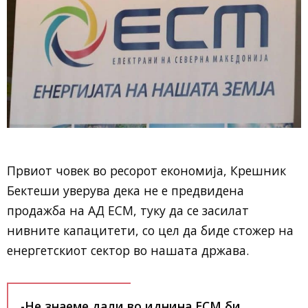
Првиот човек во ресорот економија, Крешник
Бектеши уверува дека не е предвидена
продажба на АД ЕСМ, туку да се засилат
нивните капацитети, со цел да биде стожер на
енергетскиот сектор во нашата држава.
-Не знаеме дали во иднина ЕСМ би