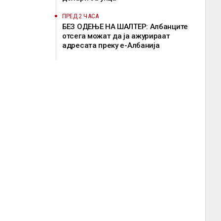
ПРЕД 2 ЧАСА
БЕЗ ОДЕЊЕ НА ШАЛТЕР: Албанците
отсега можат да ја ажурираат
адресата преку е-Албанија