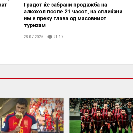
аат
Градот ќе забрани продажба на
алкохол после 21 часот, на сплиќани
им е преку глава од масовниот
туризам
28.07.2026.
21:17