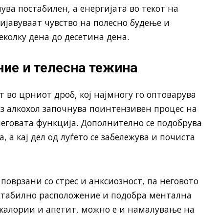
нува постабилен, а енергијата во текот на
ријавуваат чувство на полесно будење и
еколку дена до десетина дена.
ие и телесна тежина
 во црниот дроб, кој најмногу го оптоварува
без алкохол започнува поинтензивен процес на
еговата функција. Дополнително се подобрува
 а кај дел од луѓето се забележува и почиста
поврзани со стрес и анксиозност, па неговото
стабилно расположение и подобра ментална
 калории и апетит, можно е и намалување на