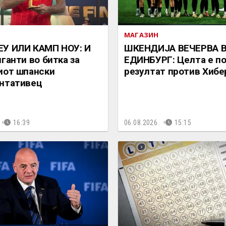
МАГАЗИН
ЕУ ИЛИ КАМП НОУ: И
ШКЕНДИЈА ВЕЧЕРВА 
иганти во битка за
ЕДИНБУРГ: Целта е п
иот шпански
резултат против Хибе
нтативец
16:39
06.08.2026.
15:15