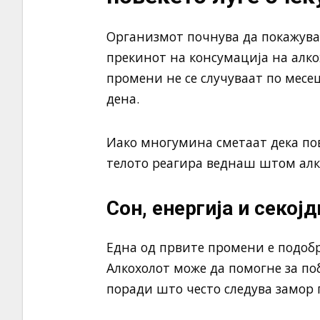
Организмот почнува да покажува
прекинот на консумација на алко
промени не се случуваат по месец
дена.
Иако многумина сметаат дека по
телото реагира веднаш штом алко
Сон, енергија и секо
Една од првите промени е подоб
Алкохолот може да помогне за по
поради што често следува замор 