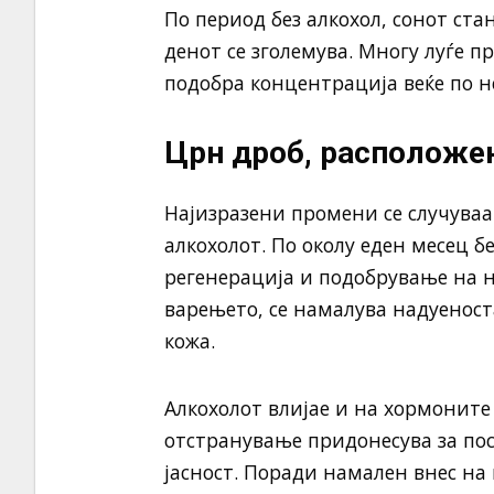
По период без алкохол, сонот ста
денот се зголемува. Многу луѓе п
подобра концентрација веќе по н
Црн дроб, расположен
Најизразени промени се случуваат
алкохолот. По околу еден месец 
регенерација и подобрување на н
варењето, се намалува надуеноста,
кожа.
Алкохолот влијае и на хормоните 
отстранување придонесува за по
јасност. Поради намален внес на