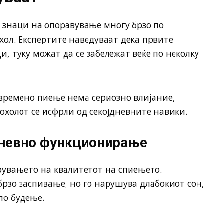
 знаци на опоравување многу брзо по
хол. Експертите наведуваат дека првите
и, туку можат да се забележат веќе по неколку
времено пиење нема сериозно влијание,
холот се исфрли од секојдневните навики.
јдневно функционирање
рувањето на квалитетот на спиењето.
брзо заспивање, но го нарушува длабокиот сон,
по будење.