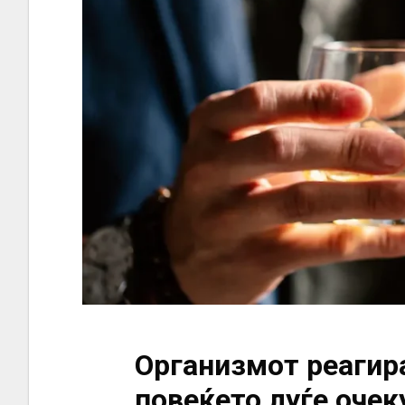
Организмот реагир
повеќето луѓе очек