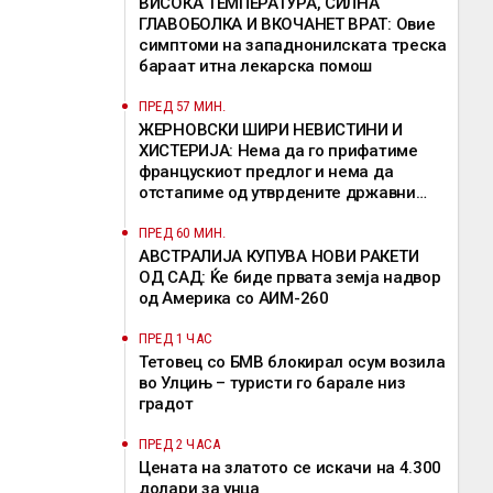
ВИСОКА ТЕМПЕРАТУРА, СИЛНА
ГЛАВОБОЛКА И ВКОЧАНЕТ ВРАТ: Овие
симптоми на западнонилската треска
бараат итна лекарска помош
ПРЕД 57 МИН.
ЖЕРНОВСКИ ШИРИ НЕВИСТИНИ И
ХИСТЕРИЈА: Нема да го прифатиме
францускиот предлог и нема да
отстапиме од утврдените државни
позиции, велат од ВМРО-ДПМНЕ
ПРЕД 60 МИН.
АВСТРАЛИЈА КУПУВА НОВИ РАКЕТИ
ОД САД: Ќе биде првата земја надвор
од Америка со АИМ-260
ПРЕД 1 ЧАС
Тетовец со БМВ блокирал осум возила
во Улцињ – туристи го барале низ
градот
ПРЕД 2 ЧАСА
Цената на златото се искачи на 4.300
долари за унца