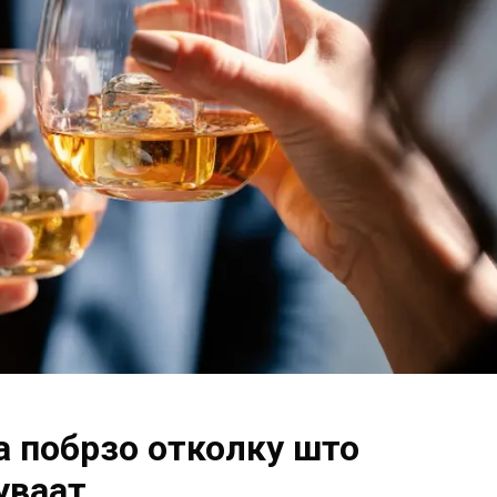
а побрзо отколку што
уваат