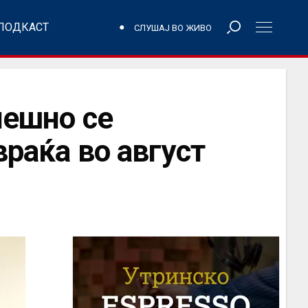
ПОДКАСТ
СЛУШАЈ ВО ЖИВО
пешно се
враќа во август