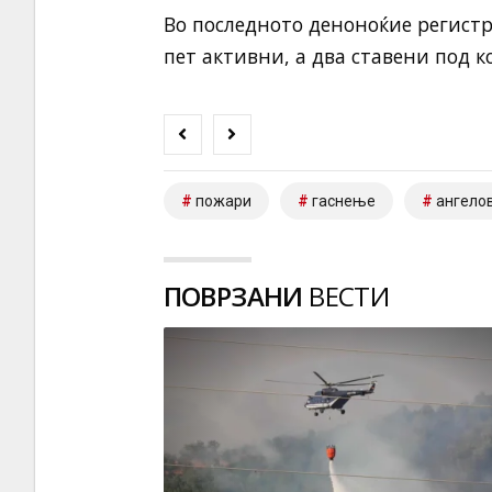
Во последното деноноќие регистри
пет активни, а два ставени под к
пожари
гаснење
ангело
ПОВРЗАНИ
ВЕСТИ