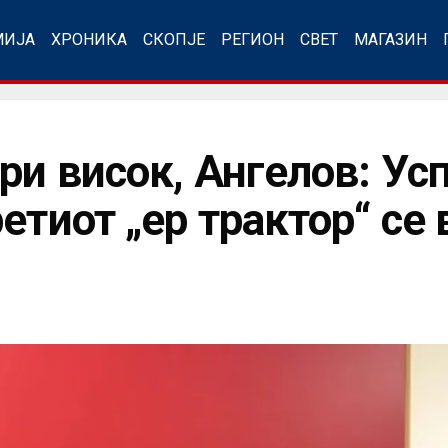
МИЈА
ХРОНИКА
СКОПЈЕ
РЕГИОН
СВЕТ
МАГАЗИН
ри висок, Ангелов: Ус
етиот „ер трактор“ се 