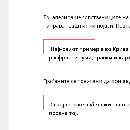
Тој апелираше сопствениците на
направат заштитни појаси. Повто
Најновиот пример е во Крива 
расфрлени гуми, гранки и карт
Граѓаните се повикани да пријав
Секој што ќе забележи нешто, 
порача тој.