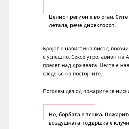
Целиот регион е во оган. Сит
летала, рече директорот.
Бројот е навистина висок, посочи
е успешно. Секое утро, авион на
прелет над државата. Целта е н
следење на постојните.
Поголем дел од пожарите се ниск
Но, борбата е тешка. Пожарите
воздушната поддршка е клучна