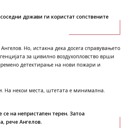
е соседни држави ги користат сопствените
 Ангелов. Но, истакна дека досега справувањето
 Агенцијата за цивилно воздухопловство врши
авремено детектирање на нови пожари и
и. На некои места, штетата е минимална.
 се на непристапен терен. Затоа
, рече Ангелов.