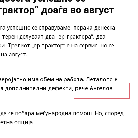
трактор“ доаѓа во август
ега успешно се справуваме, порача денеска
 терен делуваат два „ер трактора“, два
. Третиот „ер трактор“ е на сервис, но се
на август.
веројатно има обем на работа. Леталото е
а дополнителни дефекти, рече Ангелов.
 да се побара меѓународна помош. Но, според
етна опција.