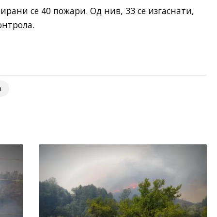
рани се 40 пожари. Од нив, 33 се изгаснати,
онтрола.
в