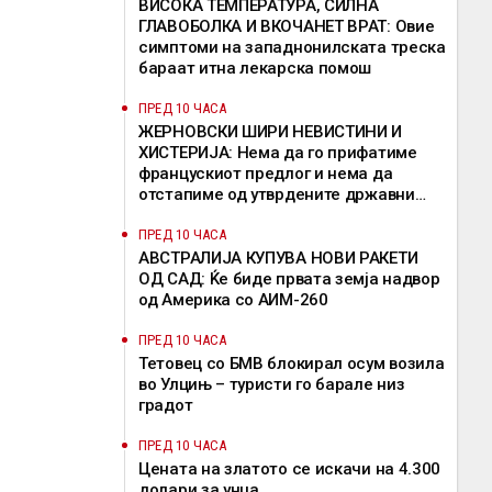
ВИСОКА ТЕМПЕРАТУРА, СИЛНА
ГЛАВОБОЛКА И ВКОЧАНЕТ ВРАТ: Овие
симптоми на западнонилската треска
бараат итна лекарска помош
ПРЕД 10 ЧАСА
ЖЕРНОВСКИ ШИРИ НЕВИСТИНИ И
ХИСТЕРИЈА: Нема да го прифатиме
францускиот предлог и нема да
отстапиме од утврдените државни
позиции, велат од ВМРО-ДПМНЕ
ПРЕД 10 ЧАСА
АВСТРАЛИЈА КУПУВА НОВИ РАКЕТИ
ОД САД: Ќе биде првата земја надвор
од Америка со АИМ-260
ПРЕД 10 ЧАСА
Тетовец со БМВ блокирал осум возила
во Улцињ – туристи го барале низ
градот
ПРЕД 10 ЧАСА
Цената на златото се искачи на 4.300
долари за унца