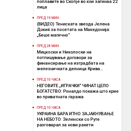
поплавите во Скопје во кои загинаа 22
лица
ПРЕД 19 МИН.
(ВИДЕО) Тениската ѕвезда Јелена
Докиќ за посетата на Македонија:
„Беше магично“
ПРЕД 28 МИН.
Мицкоски и Николоски на
потпишување договори за
финансирање на изградбата на
железничката делница Крива
Паланка-Деве Баир
ПРЕД 10 ЧАСА
НЕГОВИТЕ „ИГРАЧКИ“ ЧИНАТ ЦЕЛО
БОГАТСТВО: Роналдо покажа што крие
во приватната гаража
ПРЕД 10 ЧАСА
УКРАИНА БАРА ИТНО ЗАЈАКНУВАЊЕ
НА НЕБОТО: Зеленски со Руте
разговарал за нови ракети