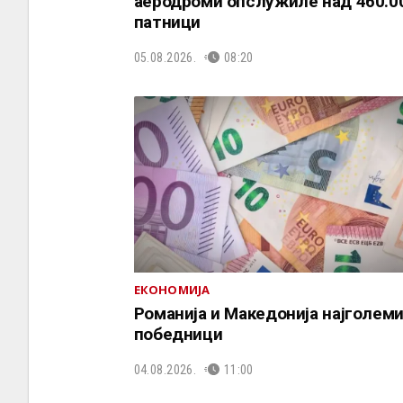
аеродроми опслужиле над 460.0
патници
05.08.2026.
08:20
ЕКОНОМИЈА
Романија и Македонија најголем
победници
04.08.2026.
11:00