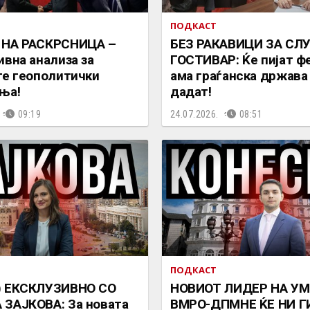
ПОДКАСТ
 НА РАСКРСНИЦА –
БЕЗ РАКАВИЦИ ЗА СЛ
ивна анализа за
ГОСТИВАР: Ќе пијат ф
те геополитички
ама граѓанска држава
ња!
дадат!
09:19
24.07.2026.
08:51
ПОДКАСТ
) ЕКСКЛУЗИВНО СО
НОВИОТ ЛИДЕР НА УМ
ЗАЈКОВА: За новата
ВМРО-ДПМНЕ ЌЕ НИ Г