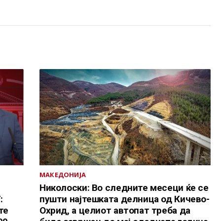
МАКЕДОНИЈА
Николоски: Во следните месеци ќе се
:
пушти најтешката делница од Кичево-
те
Охрид, а целиот автопат треба да