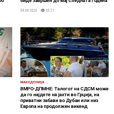
00
биде завршен до мај следната година
04.08.2026.
20:27
МАКЕДОНИЈА
и
ВМРО-ДПМНЕ: Талогот на СДСМ може
да го најдете на јахти во Грција, на
приватни забави во Дубаи или низ
Европа на продолжен викенд