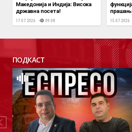
Македонија и Индија: Висока
функциј
државна посета!
прашања
17.07.2026.
09:08
15.07.2026.
П
ПОДКАСТ