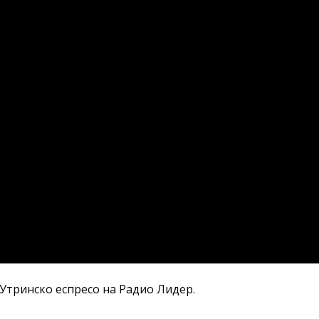
Утринско еспресо на Радио Лидер.