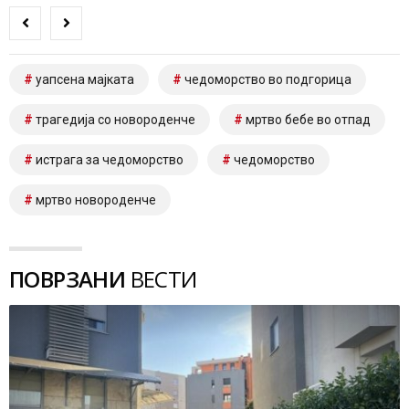
уапсена мајката
чедоморство во подгорица
трагедија со новороденче
мртво бебе во отпад
истрага за чедоморство
чедоморство
мртво новороденче
ПОВРЗАНИ
ВЕСТИ