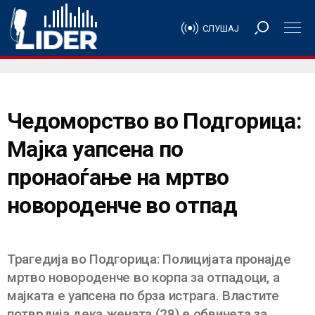
СЛУШАЈ
Чедоморство во Подгорица:
Мајка уапсена по
пронаоѓање на мртво
новороденче во отпад
Трагедија во Подгорица: Полицијата пронајде
мртво новороденче во корпа за отпадоци, а
мајката е уапсена по брза истрага. Властите
потврдија дека жената (28) е обвинета за