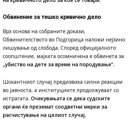
на кривичното дело за кое се товари.
Обвинение за тешко кривично дело
Врз основа на собраните докази,
Обвинителството во Подгорица наложи нејзино
лишување од слобода. Според официјалното
соопштение, мајката осомничена е обвинета за
„убиство на дете за време на породување“.
Шокантниот случај предизвика силни реакции
во јавноста, а институциите продолжуваат со
истрагата.
Очекувањата се дека судските
органи ќе преземат соодветни мерки за
расчистување на целиот случај.