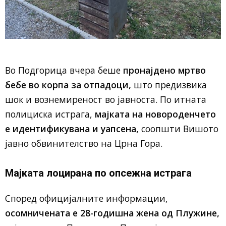
Во Подгорица вчера беше
пронајдено мртво
бебе во корпа за отпадоци,
што предизвика
шок и вознемиреност во јавноста. По итната
полициска истрага,
мајката на новороденчето
е идентификувана и уапсена,
соопшти Вишото
јавно обвинителство на Црна Гора.
Мајката лоцирана по опсежна истрага
Според официјалните информации,
осомничената е 28-годишна жена од Плужине,