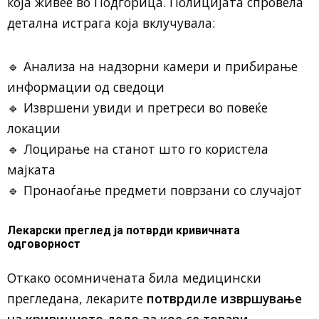
која живее во Подгорица. Полицијата спровела
детална истрага која вклучувала:
🔹 Анализа на надзорни камери и прибирање
информации од сведоци
🔹 Извршени увиди и претреси во повеќе
локации
🔹 Лоцирање на станот што го користела
мајката
🔹 Пронаоѓање предмети поврзани со случајот
Лекарски преглед ја потврди кривичната
одговорност
Откако осомничената била медицински
прегледана, лекарите
потврдиле извршување