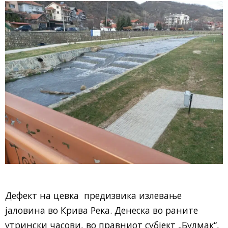
Дефект на цевка предизвика излевање
јаловина во Крива Река. Денеска во раните
утрински часови, во правниот субјект „Булмак“,