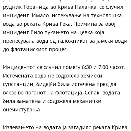
рудник Тораница во Крива Паланка, се случил
инцидент. Имало истекување на технолошка
вода во реката Крива Река. Причина за овој
инцидент било пукањето на цевка која
пренесувала вода од таложникот за јамски води
до флотацискиот процес.
Инцидентот се случил помеѓу 6:30 и 7:00 часот.
Истечената вода не содржела хемиски
супстанции, бидејќи била истечена пред да
влезе во погонот на флотација. Сепак, водата
била заматена и содржела механички
онечистувања.
Излевањето на водата ја загадило реката Крива