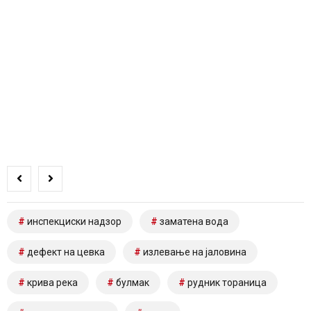
инспекциски надзор
заматена вода
дефект на цевка
излевање на јаловина
крива река
булмак
рудник тораница