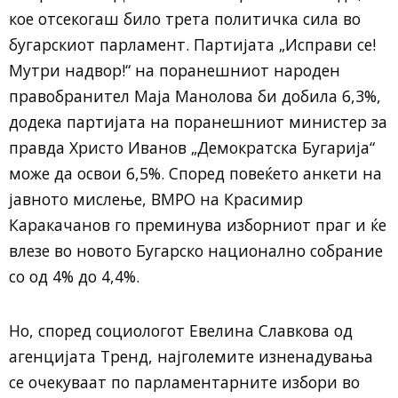
кое отсекогаш било трета политичка сила во
бугарскиот парламент. Партијата „Исправи се!
Мутри надвор!“ на поранешниот народен
правобранител Маја Манолова би добила 6,3%,
додека партијата на поранешниот министер за
правда Христо Иванов „Демократска Бугарија“
може да освои 6,5%. Според повеќето анкети на
јавното мислење, ВМРО на Красимир
Каракачанов го преминува изборниот праг и ќе
влезе во новото Бугарско национално собрание
со од 4% до 4,4%.
Но, според социологот Евелина Славкова од
агенцијата Тренд, најголемите изненадувања
се очекуваат по парламентарните избори во