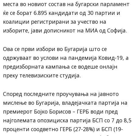
места во новиот состав на бугарски парламент
ќе се борат 6.895 кандидати од 30 партии и
коалиции регистрирани за учество на
изборите, јави дописникот на МИА од Софија.
Ова се први избори во Бугарија што се
одржуваат во услови на пандемија Ковид-19, а
предизборната кампања се водеше онлајн
преку телевизиските студија.
Според последните проучувања на јавното
мислење во Бугарија, владејачката партија на
премиерот Бојко Борисов – ГЕРБ води пред
најголемата опозициска партија БСП со 7 до 8,5
проценти соодветно ГЕРБ (27-28%) и БСП (19-