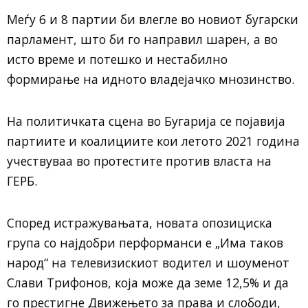
Меѓу 6 и 8 партии би влегле во новиот бугарски
парламент, што би го направил шарен, а во
исто време и потешко и нестабилно
формирање на идното владејачко мнозинство.
На политичката сцена во Бугарија се појавија
партиите и коалициите кои летото 2021 година
учествуваа во протестите против власта на
ГЕРБ.
Според истражувањата, новата опозициска
група со најдобри перформанси е „Има таков
народ“ на телевизискиот водител и шоуменот
Слави Трифонов, која може да земе 12,5% и да
го престигне Движењето за права и слободи,