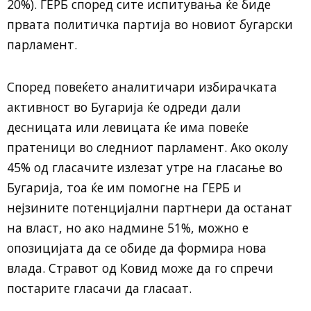
20%). ГЕРБ според сите испитувања ќе биде
првата политичка партија во новиот бугарски
парламент.
Според повеќето аналитичари избирачката
активност во Бугарија ќе одреди дали
десницата или левицата ќе има повеќе
пратеници во следниот парламент. Ако околу
45% од гласачите излезат утре на гласање во
Бугарија, тоа ќе им помогне на ГЕРБ и
нејзините потенцијални партнери да останат
на власт, но ако надмине 51%, можно е
опозицијата да се обиде да формира нова
влада. Стравот од Ковид може да го спречи
постарите гласачи да гласаат.