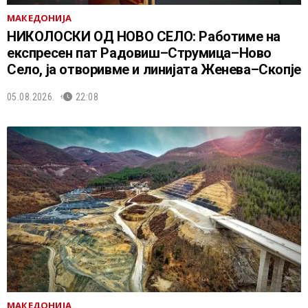
МАКЕДОНИЈА
НИКОЛОСКИ ОД НОВО СЕЛО: Работиме на
експресен пат Радовиш–Струмица–Ново
Село, ја отворивме и линијата Женева–Скопје
05.08.2026.
22:08
МАКЕДОНИЈА