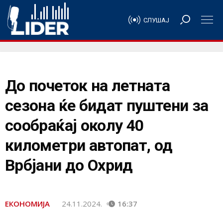
СЛУШАЈ
До почеток на летната
сезона ќе бидат пуштени за
сообраќај околу 40
километри автопат, од
Врбјани до Охрид
ЕКОНОМИЈА
24.11.2024.
16:37