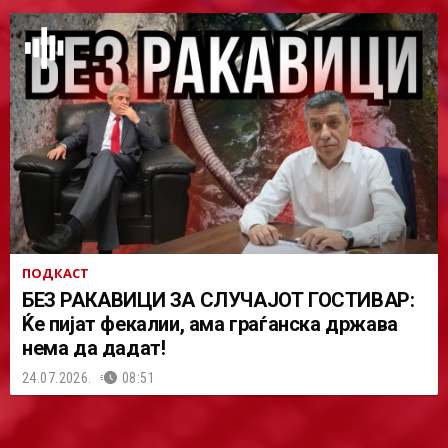
ПОДКАСТ
БЕЗ РАКАВИЦИ ЗА СЛУЧАЈОТ ГОСТИВАР:
Ќе пијат фекалии, ама граѓанска држава
нема да дадат!
24.07.2026.
08:51