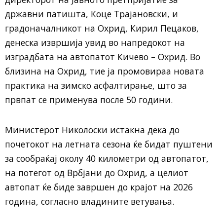
државни патишта, Коце Трајановски, и
градоначалникот на Охрид, Кирил Пецаков,
денеска извршија увид во напредокот на
изградбата на автопатот Кичево – Охрид. Во
близина на Охрид, тие ја промовираа новата
практика на зимско асфалтирање, што за
првпат се применува после 50 години.
Министерот Николоски истакна дека до
почетокот на летната сезона ќе бидат пуштени
за сообраќај околу 40 километри од автопатот,
на потегот од Врбјани до Охрид, а целиот
автопат ќе биде завршен до крајот на 2026
година, согласно владините ветувања.