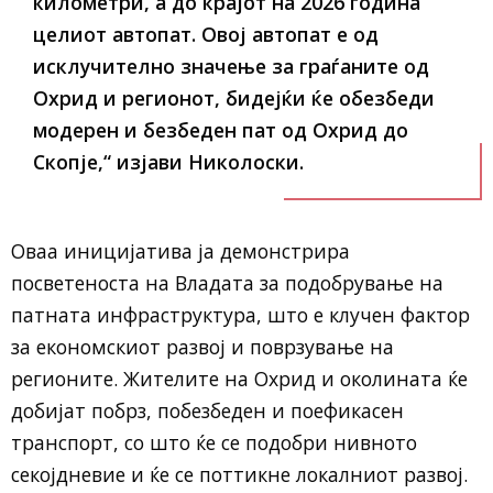
километри, а до крајот на 2026 година
целиот автопат. Овој автопат е од
исклучително значење за граѓаните од
Охрид и регионот, бидејќи ќе обезбеди
модерен и безбеден пат од Охрид до
Скопје,“ изјави Николоски.
Оваа иницијатива ја демонстрира
посветеноста на Владата за подобрување на
патната инфраструктура, што е клучен фактор
за економскиот развој и поврзување на
регионите. Жителите на Охрид и околината ќе
добијат побрз, побезбеден и поефикасен
транспорт, со што ќе се подобри нивното
секојдневие и ќе се поттикне локалниот развој.