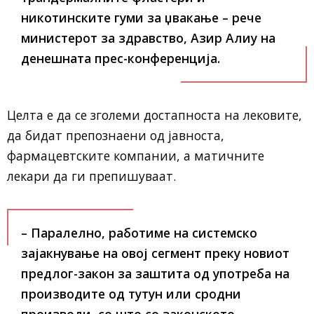
никотинските гуми за џвакање – рече
министерот за здравство, Азир Алиу на
денешната прес-конференција.
Целта е да се зголеми достапноста на лековите,
да бидат препознаени од јавноста,
фармацевтските компании, а матичните
лекари да ги препишуваат.
– Паралелно, работиме на системско
зајакнување на овој сегмент преку новиот
предлог-закон за заштита од употреба на
производите од тутун или сродни