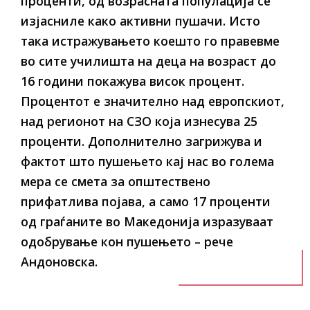
проценти, од возрасната популација се
изјасниле како активни пушачи. Исто
така истражувањето коешто го правевме
во сите училишта на деца на возраст до
16 години покажува висок процент.
Процентот е значително над европскиот,
над регионот на СЗО која изнесува 25
проценти. Дополнително загрижува и
фактот што пушењето кај нас во голема
мера се смета за општествено
прифатлива појава, а само 17 проценти
од граѓаните во Македонија изразуваат
одобрување кон пушењето – рече
Андоновска.