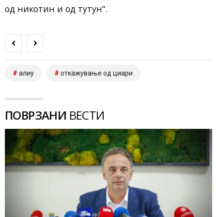
од никотин и од тутун“.
алиу
откажување од циари
ПОВРЗАНИ
ВЕСТИ