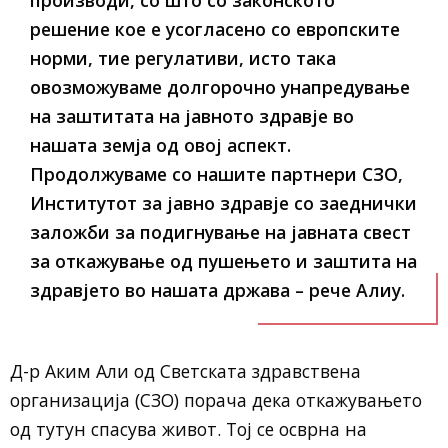
производи, со што со законското
решение кое е усогласено со европските
норми, тие регулативи, исто така
овозможуваме долгорочно унапредување
на заштитата на јавното здравје во
нашата земја од овој аспект.
Продолжуваме со нашите партнери СЗО,
Институтот за јавно здравје со заеднички
заложби за подигнување на јавната свест
за откажување од пушењето и заштита на
здравјето во нашата држава – рече Алиу.
Д-р Аким Али од Светската здравствена
организација (СЗО) порача дека откажувањето
од тутун спасува живот. Тој се осврна на