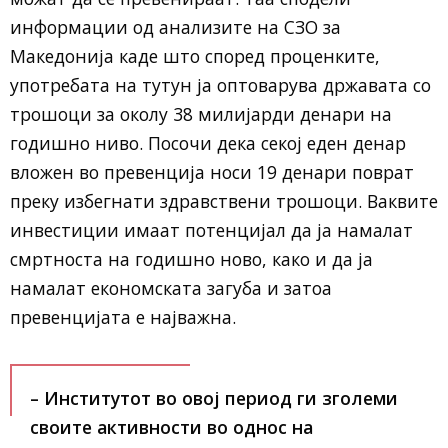
информации од анализите на СЗО за
Македонија каде што според проценките,
употребата на тутун ја оптоварува државата со
трошоци за околу 38 милијарди денари на
годишно ниво. Посочи дека секој еден денар
вложен во превенција носи 19 денари поврат
преку избегнати здравствени трошоци. Ваквите
инвестиции имаат потенцијал да ја намалат
смртноста на годишно ново, како и да ја
намалат економската загуба и затоа
превенцијата е најважна.
– Институтот во овој период ги зголеми
своите активности во однос на