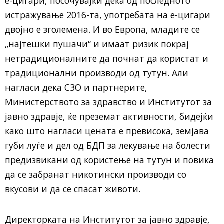
е-цигари, посочувајќи дека од последното
истражување 2016-та, употребата на е-цигари
двојно е зголемена. И во Европа, младите се
„најтешки пушачи“ и имаат ризик покрај
нетрадиционалните да почнат да користат и
традиционални производи од тутун. Али
нагласи дека СЗО и партнерите,
Министерството за здравство и Институтот за
јавно здравје, ќе преземат активности, бидејќи
како што нагласи цената е превисока, земјава
губи луѓе и дел од БДП за лекување на болести
предизвикани од користење на тутун и повика
да се забранат никотински производи со
вкусови и да се спасат животи.
Директорката на Институтот за јавно здравје,