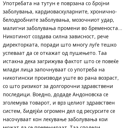
Употребата на тутун е поврзана со бројни
заболувања, кардиоваскуларните, хронично-
белодробните заболувања, мозочниот удар,
малигни заболувања промени во бременоста…
Никотинот создава силна зависност, рече
директорката, поради што многу луѓе тешко
успеваат да се откажат од пушењето. Таа
истакна дека загрижува фактот што се повеќе
млади лица започнуваат со употреба на
никотински производи уште во рана возраст,
со што ризикот за долгорочни здравствени
последици. Воедно, додаде Андоновска се
зголемува товарот, и врз целиот здравствен
систем, бидејќи огромен дел од ресурсите се
насочуваат кон лекување заболувања кои
можат да се превенираат. Таа сподели