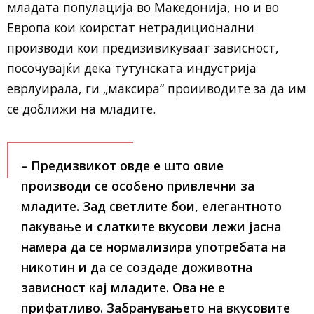
младата популација во Македонија, но и во
Европа кои коирстат нетрадиционални
производи кои предизивикуваат зависност,
посочувајќи дека тутунската индустрија
еврлуирала, ги „максира“ проииводите за да им
се доближи на младите.
– Предизвикот овде е што овие
производи се особено привлечни за
младите. Зад светлите бои, елегантното
пакување и слатките вкусови лежи јасна
намера да се нормализира употребата на
никотин и да се создаде доживотна
зависност кај младите. Ова не е
прифатливо. Забранувањето на вкусовите