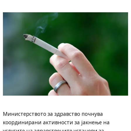
Министерството за здравство почнува
координирани активности за јакнење на
услугите на здравствените установи за