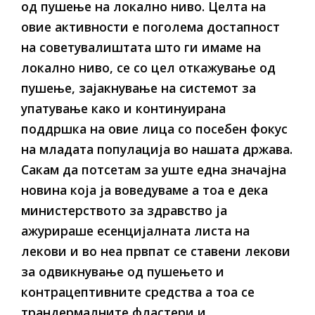
од пушење на локално ниво. Целта на
овие активности е поголема достапност
на советувалиштата што ги имаме на
локално ниво, се со цел откажување од
пушење, зајакнување на системот за
упатување како и континуирана
поддршка на овие лица со посебен фокус
на младата популација во нашата држава.
Сакам да потсетам за уште една значајна
новина која ја воведуваме а тоа е дека
министерството за здравство ја
ажурираше есенцијалната листа на
лекови и во неа првпат се ставени лекови
за одвикнување од пушењето и
контрацептивните средства а тоа се
трандермалните фластери и