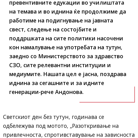
превентивните едукации во училиштата
на темава и во иднина ќе продолжиме да
работиме на подигнување на јавната
свест, следење на состојбите и
поддршката на сите политики насочени
кон намалување на употребата на тутун,
заедно со Министерството за здравство
СЗО, сите релевантни институции и
медиумите. Нашата цел е јасна, поздрава
иднина за сегашните и за идните
генерации-рече Андонова.
Светскиот ден без тутун, годинава се
одбележува под мотото, „Разоткривање на
привлечноста, спротивставување на зависноста