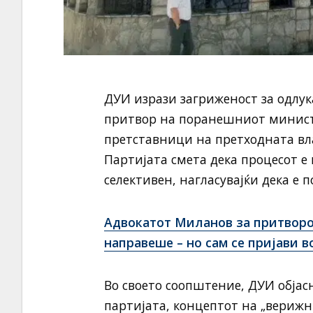
ДУИ изрази загриженост за одлук
притвор на поранешниот минист
претставници на претходната вла
Партијата смета дека процесот 
селективен, нагласувајќи дека е 
Адвокатот Миланов за притворот
направеше – но сам се пријави в
Во своето соопштение, ДУИ објасн
партијата, концептот на „верижн