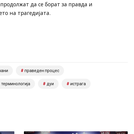
 продолжат да се борат за правда и
то на трагедијата.
чани
праведен процес
 терминологија
дуи
истрага