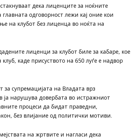
Истакнуваат дека лиценците за ноќните
а главната одговорност лежи кај оние кои
е на клубот без лиценца во ноќта на
дадените лиценци за клубот биле за кабаре, кое
 клуб, каде присуството на 650 луѓе е надвор
т за супремацијата на Владата врз
в ја нарушува довербата во истражниот
авните процеси да бидат праведни,
кон, без влијание од политички мотиви.
мејствата на жртвите и нагласи дека