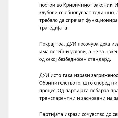
постои во Кривичниот законик. 
клубови се обновуваат годишно, 
требало да спречат функционирањ
трагедијата.
Покрај тоа, ДУИ посочува дека из
има посебни услови, а не за ноќен
од секој безбедносен стандард.
ДУИ исто така изрази загриженос
Обвинителството, што според ни
процес. Од партијата побараа пр
транспарентни и засновани на за
Партијата изрази сочувство до се