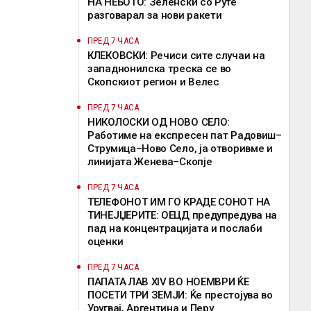
НА НЕБОТО: Зеленски со Руте
разговарал за нови ракети
ПРЕД 7 ЧАСА
КЛЕКОВСКИ: Речиси сите случаи на
западнонилска треска се во
Скопскиот регион и Велес
ПРЕД 7 ЧАСА
НИКОЛОСКИ ОД НОВО СЕЛО:
Работиме на експресен пат Радовиш–
Струмица–Ново Село, ја отворивме и
линијата Женева–Скопје
ПРЕД 7 ЧАСА
ТЕЛЕФОНОТ ИМ ГО КРАДЕ СОНОТ НА
ТИНЕЈЏЕРИТЕ: ОЕЦД предупредува на
пад на концентрацијата и послаби
оценки
ПРЕД 7 ЧАСА
ПАПАТА ЛАВ XIV ВО НОЕМВРИ ЌЕ
ПОСЕТИ ТРИ ЗЕМЈИ: Ќе престојува во
Уругвај, Аргентина и Перу