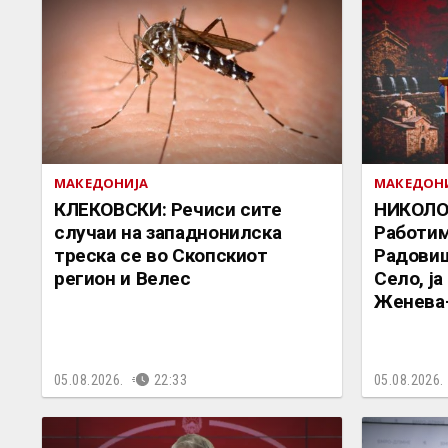
МАКЕДОНИЈА
МАКЕДОН
КЛЕКОВСКИ: Речиси сите
НИКОЛО
случаи на западнонилска
Работим
треска се во Скопскиот
Радови
регион и Велес
Село, ј
Женева
05.08.2026.
22:33
05.08.2026.