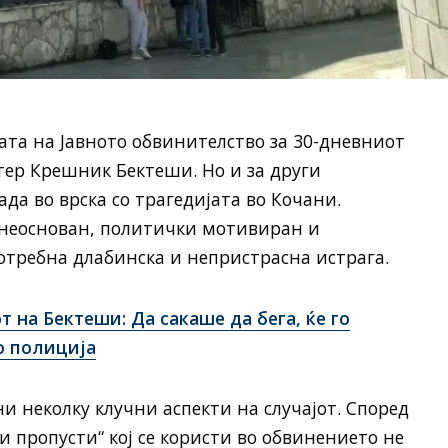
ата на Јавното обвинителство за 30-дневниот
ер Крешник Бектеши. Но и за други
да во врска со трагедијата во Кочани.
е неоснован, политички мотивиран и
потребна длабинска и непристрасна истрага.
 на Бектеши: Да сакаше да бега, ќе го
о полиција
и неколку клучни аспекти на случајот. Според
и пропусти“ кој се користи во обвинението не