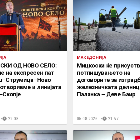
ИЈА
МАКЕДОНИЈА
СКИ ОД НОВО СЕЛО:
Мицкоски ќе присуств
е на експресен пат
потпишувањето на
ш–Струмица–Ново
договорите за изградб
а отворивме и линијата
железничката делниц
–Скопје
Паланка – Деве Баир
22:08
05.08.2026.
21:57