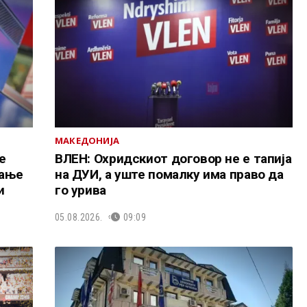
МАКЕДОНИЈА
е
ВЛЕН: Охридскиот договор не е тапија
вање
на ДУИ, а уште помалку има право да
и
го урива
05.08.2026.
09:09