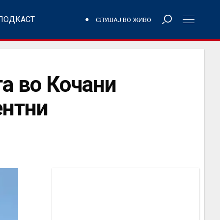
ПОДКАСТ
СЛУШАЈ ВО ЖИВО
та во Кочани
ентни