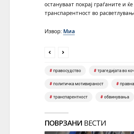
остануваат покрај граѓаните и ќе
транспарентност во расветлување
Извор:
Миа
правосудство
трагедијата во ко
политичка мотивираност
правна
транспарентност
обвинувања
ПОВРЗАНИ
ВЕСТИ