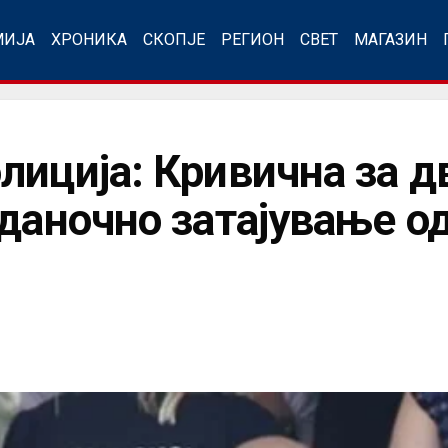
МИЈА
ХРОНИКА
СКОПЈЕ
РЕГИОН
СВЕТ
МАГАЗИН
лиција: Кривична за д
 даночно затајување о