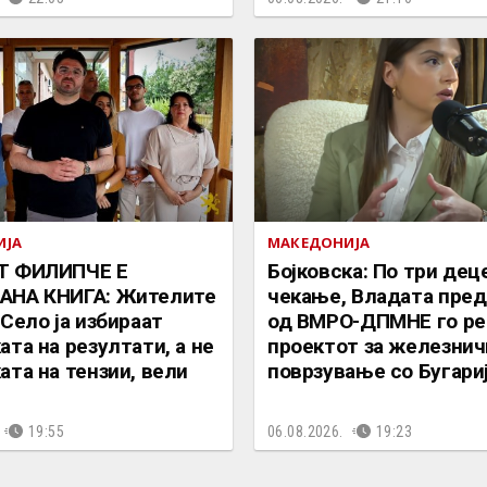
ИЈА
МАКЕДОНИЈА
Т ФИЛИПЧЕ Е
Бојковска: По три дец
АНА КНИГА: Жителите
чекање, Владата пре
 Село ја избираат
од ВМРО-ДПМНЕ го ре
ата на резултати, а не
проектот за железнич
ата на тензии, вели
поврзување со Бугари
19:55
06.08.2026.
19:23