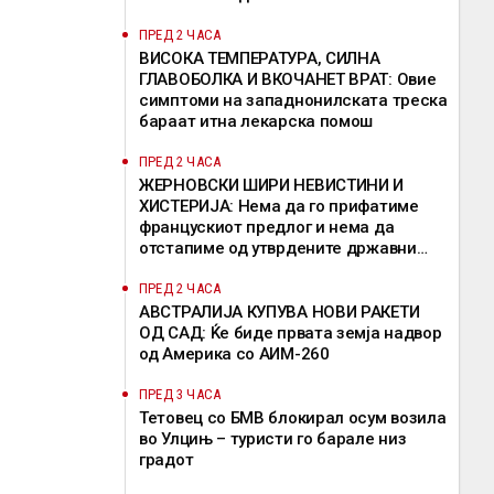
ПРЕД 2 ЧАСА
ВИСОКА ТЕМПЕРАТУРА, СИЛНА
ГЛАВОБОЛКА И ВКОЧАНЕТ ВРАТ: Овие
симптоми на западнонилската треска
бараат итна лекарска помош
ПРЕД 2 ЧАСА
ЖЕРНОВСКИ ШИРИ НЕВИСТИНИ И
ХИСТЕРИЈА: Нема да го прифатиме
францускиот предлог и нема да
отстапиме од утврдените државни
позиции, велат од ВМРО-ДПМНЕ
ПРЕД 2 ЧАСА
АВСТРАЛИЈА КУПУВА НОВИ РАКЕТИ
ОД САД: Ќе биде првата земја надвор
од Америка со АИМ-260
ПРЕД 3 ЧАСА
Тетовец со БМВ блокирал осум возила
во Улцињ – туристи го барале низ
градот