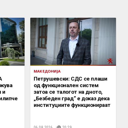
МАКЕДОНИЈА
А
Петрушевски: СДС се плаши
жува
од функционален систем
 и
затоа се талогот на дното,
Филипче
„Безбеден град“ е доказ дека
институциите функционираат
06.08.2026.
20:29