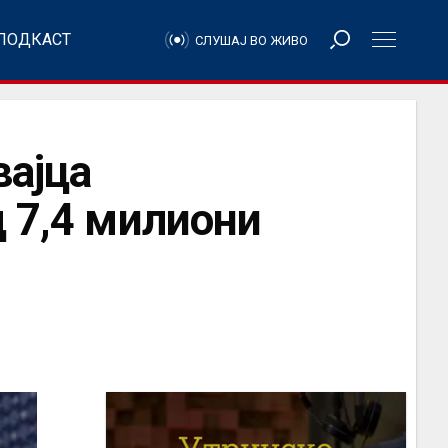
ПОДКАСТ
СЛУШАЈ ВО ЖИВО
вајца
д 7,4 милиони