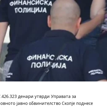
7.426.323 денари утврди Управата за
новното јавно обвинителство Скопје поднесе