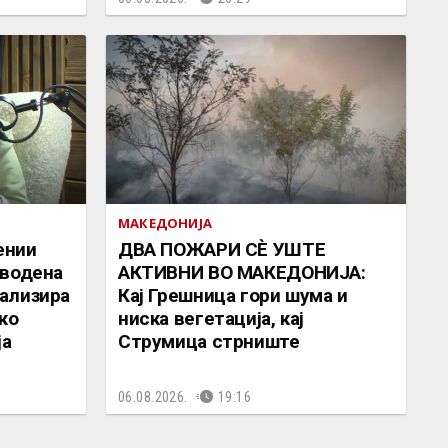
МАКЕДОНИЈА
ении
ДВА ПОЖАРИ СÈ УШТЕ
дводена
АКТИВНИ ВО МАКЕДОНИЈА:
ализира
Кај Грешница гори шума и
ко
ниска вегетација, кај
ја
Струмица стрниште
06.08.2026.
19:16