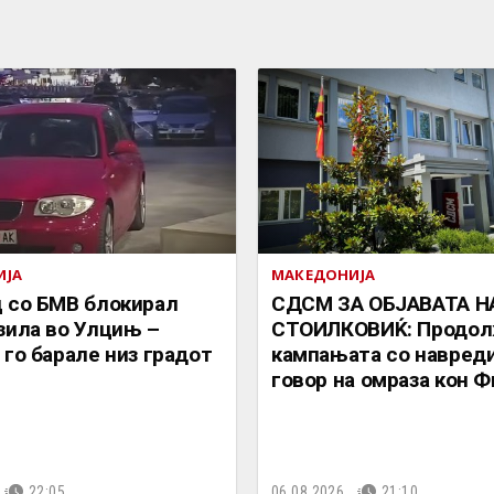
ИЈА
МАКЕДОНИЈА
 со БМВ блокирал
СДСМ ЗА ОБЈАВАТА Н
зила во Улцињ –
СТОИЛКОВИЌ: Продол
 го барале низ градот
кампањата со навреди
говор на омраза кон 
22:05
06.08.2026.
21:10