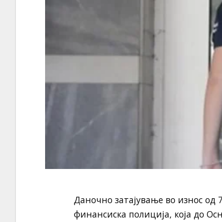
Даночно затајување во износ од 
финансиска полиција, која до Ос