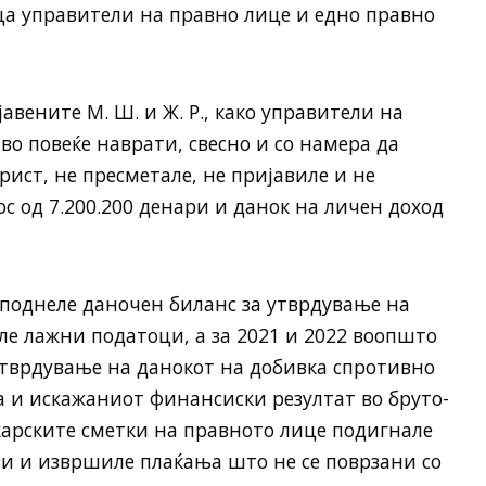
ца управители на правно лице и едно правно
вените М. Ш. и Ж. Р., како управители на
во повеќе наврати, свесно и со намера да
ист, не пресметале, не пријавиле и не
с од 7.200.200 денари и данок на личен доход
 поднеле даночен биланс за утврдување на
але лажни податоци, а за 2021 и 2022 воопшто
утврдување на данокот на добивка спротивно
 и искажаниот финансиски резултат во бруто-
карските сметки на правното лице подигнале
ви и извршиле плаќања што не се поврзани со