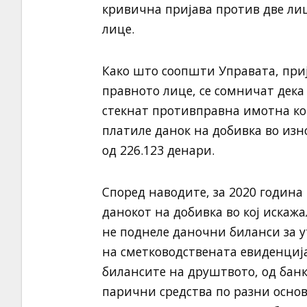
кривична пријава против две ли
лице.
Како што соопшти Управата, прија
правното лице, се сомничат дека 
стекнат противправна имотна кор
платиле данок на добивка во изно
од 226.123 денари.
Според наводите, за 2020 година
данокот на добивка во кој искаж
не поднеле даночни биланси за 
на сметководствената евиденција
билансите на друштвото, од бан
парични средства по разни осно