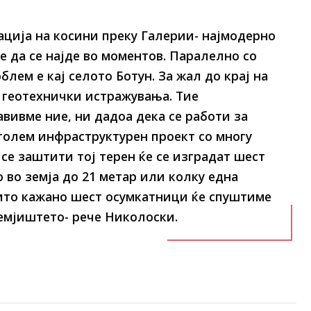
ација на косини преку Галерии- најмодерно
 да се најде во моментов. Паралелно со
лем е кај селото Ботун. За жал до крај на
 геотехнички истражувања. Тие
вивме ние, ни дадоа дека се работи за
голем инфраструктурен проект со многу
 се заштити тој терен ќе се изградат шест
 во земја до 21 метар или колку една
ито кажано шест осумкатници ќе спуштиме
земјиштето- рече Николоски.