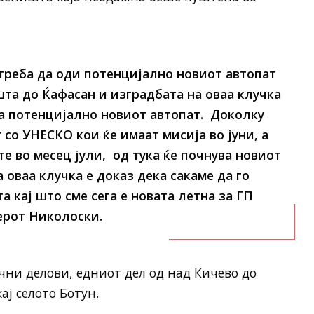
треба да оди потенцијално новиот автопат
шта до Ќафасан и изградбата на оваа клучка
на потенцијално новиот автопат. Доколку
 со УНЕСКО кои ќе имаат мисија во јуни, а
е во месец јули, од тука ќе почнува новиот
а оваа клучка е доказ дека сакаме да го
а кај што сме сега е новата летна за ГП
ерот Николоски.
чни делови, едниот дел од над Кичево до
ај селото Ботун.