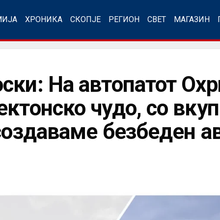
МИЈА
ХРОНИКА
СКОПЈЕ
РЕГИОН
СВЕТ
МАГАЗИН
ски: На автопатот Ох
ктонско чудо, со вкуп
 создаваме безбеден а