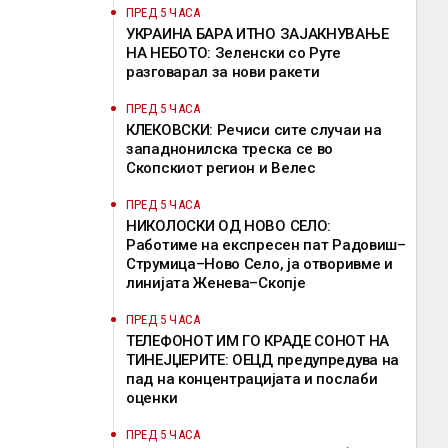
ПРЕД 5 ЧАСА
УКРАИНА БАРА ИТНО ЗАЈАКНУВАЊЕ
НА НЕБОТО: Зеленски со Руте
разговарал за нови ракети
ПРЕД 5 ЧАСА
КЛЕКОВСКИ: Речиси сите случаи на
западнонилска треска се во
Скопскиот регион и Велес
ПРЕД 5 ЧАСА
НИКОЛОСКИ ОД НОВО СЕЛО:
Работиме на експресен пат Радовиш–
Струмица–Ново Село, ја отворивме и
линијата Женева–Скопје
ПРЕД 5 ЧАСА
ТЕЛЕФОНОТ ИМ ГО КРАДЕ СОНОТ НА
ТИНЕЈЏЕРИТЕ: ОЕЦД предупредува на
пад на концентрацијата и послаби
оценки
ПРЕД 5 ЧАСА