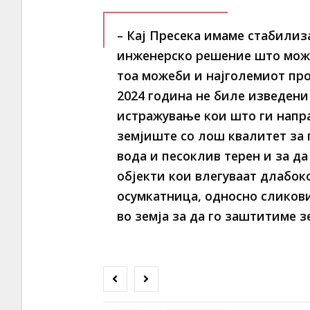
– Кај Пресека имаме стабилиз
инженерско решение што може
тоа можеби и најголемиот проб
2024 година не биле изведени
истражување кои што ги напра
земјиште со лош квалитет за 
вода и песоклив терен и за да
објекти кои влегуваат длабоко
осумкатница, односно сликов
во земја за да го заштитиме 