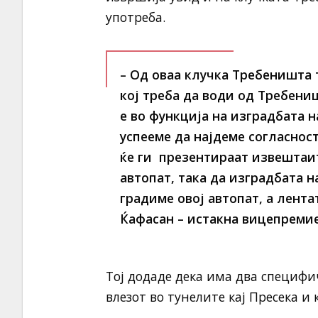
употреба.
– Од оваа клучка Требеништа 
кој треба да води од Требени
е во функција на изградбата 
успееме да најдеме согласност
ќе ги презентираат извештаит
автопат, така да изградбата н
градиме овој автопат, а лентат
Ќафасан – истакна вицепреми
Тој додаде дека има два специфи
влезот во тунелите кај Пресека и к