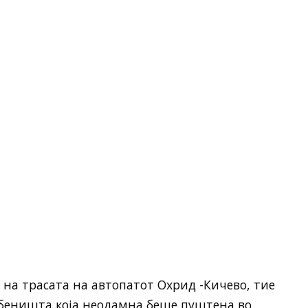
на трасата на автопатот Охрид -Кичево, тие
ебеништа која неодамна беше пуштена во