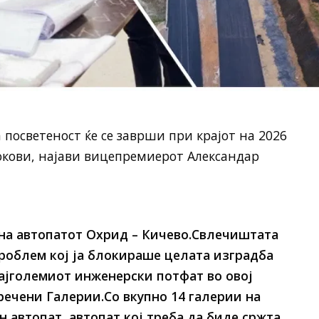
 посветеност ќе се заврши при крајот на 2026
окови, најави вицепремиерот Александар
 на автопатот Охрид – Кичево.Свлечиштата
роблем кој ја блокираше целата изградба
најголемиот инженерски потфат во овој
речени Галерии.Со вкупно 14 галерии на
 автопат, автопат кој треба да биде сржта