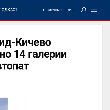
ПОДКАСТ
СЛУШАЈ ВО ЖИВО
рид-Кичево
но 14 галерии
втопат