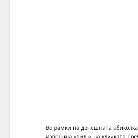
Во рамки на денешната обиколка 
извршија увид и на клучката Тр