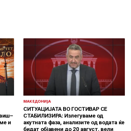
МАКЕДОНИЈА
СИТУАЦИЈАТА ВО ГОСТИВАР СЕ
овиш–
СТАБИЛИЗИРА: Излегуваме од
ме и
акутната фаза, анализите од водата ќе
бидат објавени до 20 август, вели