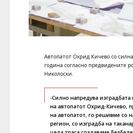
Автопатот Охрид Кичево со силна
година согласно предвидените р
Николоски.
-Силно напредува изградбата
на автопатот Охрид-Кичево, п
на автопатот, го решивме со 
регион, со изградба на такана
цела траса создаваме безбеден