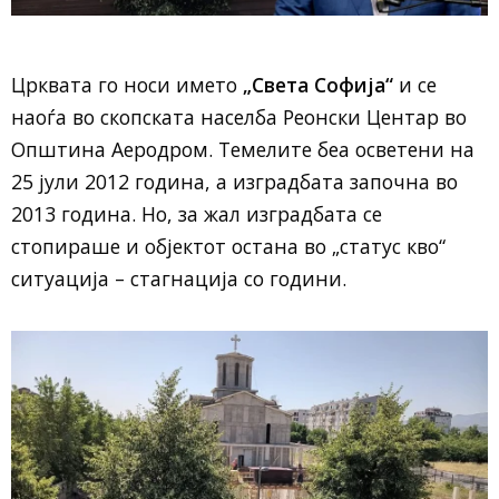
Црквата го носи името
„Света Софија“
и се
наоѓа во скопската населба Реонски Центар во
Општина Аеродром. Темелите беа осветени на
25 јули 2012 година, а изградбата започна во
2013 година. Но, за жал изградбата се
стопираше и објектот остана во „статус кво“
ситуација – стагнација со години.