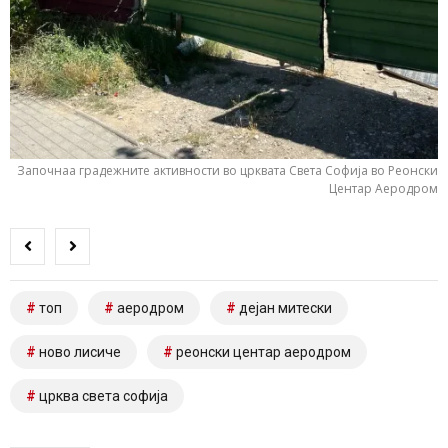
Започнаа градежните активности во црквата Света Софија во Реонски
Центар Аеродром
топ
аеродром
дејан митески
ново лисиче
реонски центар аеродром
црква света софија