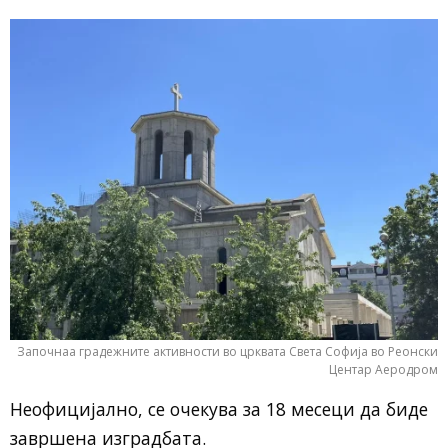
Започнаа градежните активности во црквата Света Софија во Реонски
Центар Аеродром
Неофицијално, се очекува за 18 месеци да биде
завршена изградбата.