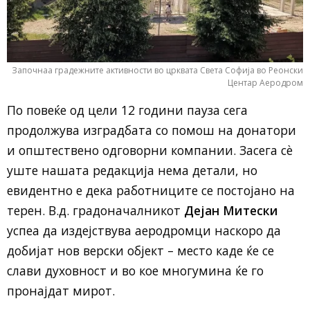
Започнаа градежните активности во црквата Света Софија во Реонски
Центар Аеродром
По повеќе од цели 12 години пауза сега
продолжува изградбата со помош на донатори
и општествено одговорни компании. Засега сѐ
уште нашата редакција нема детали, но
евидентно е дека работниците се постојано на
терен. В.д. градоначалникот
Дејан Митески
успеа да издејствува аеродромци наскоро да
добијат нов верски објект – место каде ќе се
слави духовност и во кое многумина ќе го
пронајдат мирот.