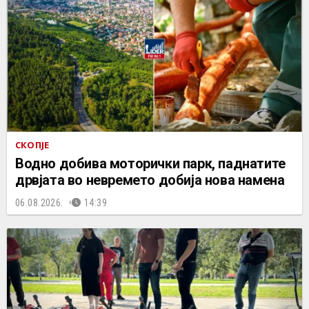
СКОПЈЕ
Водно добива моторички парк, паднатите
дрвјата во невремето добија нова намена
06.08.2026.
14:39