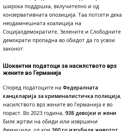
широка поддршка, вклучително и од
конзервативната опозиција. Таа потсети дека
неодамнешната коалиција на
Социјалдемократите, Зелените и Слободните
демократи пропадна во обидот да го усвои
законот.
Шокантни податоци за насилството врз
жените во Германија
Според податоците на
Федералната
канцеларија за криминалистичка полиција
,
насилството врз жените во Германија е во
пораст. Во 2023 година,
938 девојки и жени
биле жртви на обиди или извршени
фемициди, од кои
360 го изгубиле животот
.