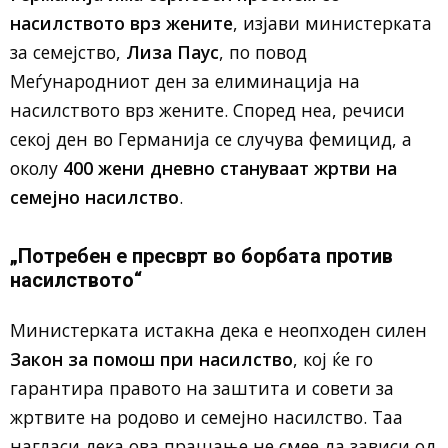
насилството врз жените
, изјави министерката
за семејство,
Лиза Паус
, по повод
Меѓународниот ден за елиминација на
насилството врз жените. Според неа, речиси
секој ден во Германија се случува фемицид, а
околу
400 жени дневно стануваат жртви на
семејно насилство
.
„Потребен е пресврт во борбата против
насилството“
Министерката истакна дека е неопходен силен
Закон за помош при насилство
, кој ќе го
гарантира правото на заштита и совети за
жртвите на родово и семејно насилство. Таа
нагласи дека ова прашање не смее да зависи од