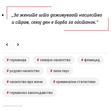
„За жените што доживуваат насилство
и страв, секој ден е борба за опстанок.“
германија
семејно насилство
фемицид
родово насилство
лиза паус
насилство врз жени
криминални статистики
германско законодавство