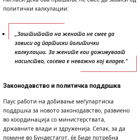
политички калкулации:
„Заштитата на жената не смее да
зависи од партиски политички
калкулации. За жените кои доживуваат
насилство, сосема е неважно кој владее.“
Законодавство и политичка поддршка
Паус работи на добивање меѓупартиска
поддршка за новото законодавство, развиено
во координација со министерствата,
државните влади и здруженија. Сепак, за да
помине во Бундестагот, ќе биде потребна