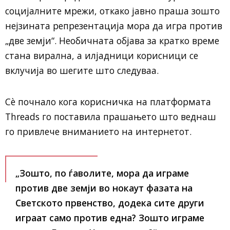
социјалните мрежи, откако јавно праша зошто
нејзината репрезентација мора да игра против
„две земји“. Необичната објава за кратко време
стана вирална, а илјадници корисници се
вклучија во шегите што следуваа.
Сè почнало кога корисничка на платформата
Threads го поставила прашањето што веднаш
го привлече вниманието на интернетот.
„Зошто, по ѓаволите, мора да играме
против две земји во нокаут фазата на
Светското првенство, додека сите други
играат само против една? Зошто играме