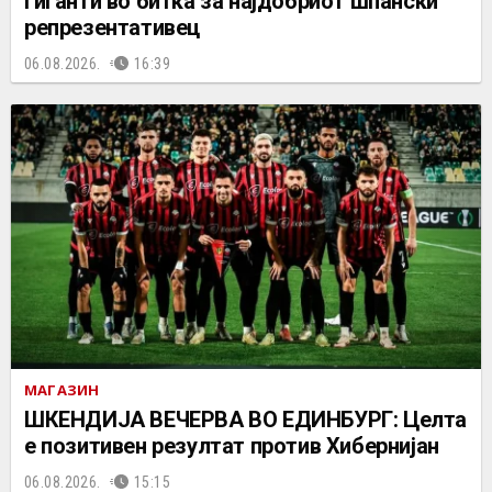
гиганти во битка за најдобриот шпански
репрезентативец
06.08.2026.
16:39
МАГАЗИН
ШКЕНДИЈА ВЕЧЕРВА ВО ЕДИНБУРГ: Целта
е позитивен резултат против Хибернијан
06.08.2026.
15:15