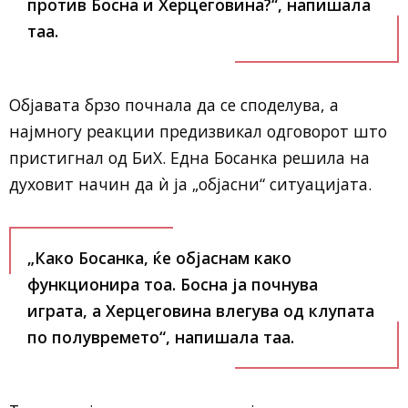
против Босна и Херцеговина?“, напишала
таа.
Објавата брзо почнала да се споделува, а
најмногу реакции предизвикал одговорот што
пристигнал од БиХ. Една Босанка решила на
духовит начин да ѝ ја „објасни“ ситуацијата.
„Како Босанка, ќе објаснам како
функционира тоа. Босна ја почнува
играта, а Херцеговина влегува од клупата
по полувремето“, напишала таа.