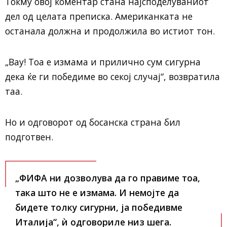
Токму овој коментар стана најсподелуваниот
дел од целата преписка. Американката не
останала должна и продолжила во истиот тон.
„Вау! Тоа е измама и прилично сум сигурна
дека ќе ги победиме во секој случај“, возвратила
таа.
Но и одговорот од босанска страна бил
подготвен.
„ФИФА ни дозволува да го правиме тоа,
така што не е измама. И немојте да
бидете толку сигурни, ја победивме
Италија“, ѝ одговориле низ шега.