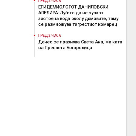
ПРЕД 2 ЧАСА
EПИДЕМИОЛОГОТ ДАНИЛОВСКИ
АПЕЛИРА: Луѓето да не чуваат
застоена вода околу домовите, таму
се размножува тигрестиот комарец
ПРЕД 2 ЧАСА
Денес се празнува Света Ана, мајката
на Пресвета Богородица