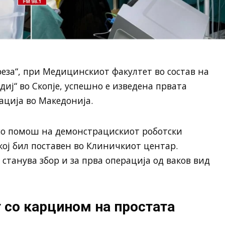
еза“, при Медицинскиот факултет во состав на
иј“ во Скопје, успешно е изведена првата
ација во Македонија.
со помош на демонстрацискиот роботски
кој бил поставен во Клиничкиот центар.
танува збор и за прва операција од ваков вид
т со карцином на простата