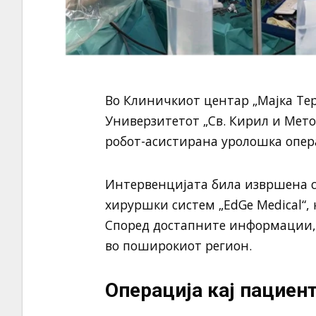
Во Клиничкиот центар „Мајка Тер
Универзитетот „Св. Кирил и Метод
робот-асистирана уролошка опер
Интервенцијата била извршена 
хируршки систем „EdGe Medical“, 
Според достапните информации, с
во поширокиот регион.
Операција кај пациен