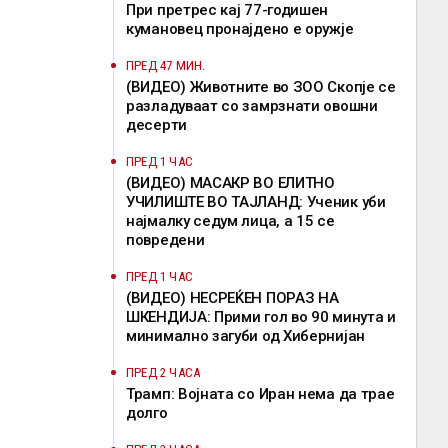
При претрес кај 77-годишен
кумановец пронајдено е оружје
ПРЕД 47 МИН.
(ВИДЕО) Животните во ЗОО Скопје се
разладуваат со замрзнати овошни
десерти
ПРЕД 1 ЧАС
(ВИДЕО) МАСАКР ВО ЕЛИТНО
УЧИЛИШТЕ ВО ТАЈЛАНД: Ученик уби
најмалку седум лица, а 15 се
повредени
ПРЕД 1 ЧАС
(ВИДЕО) НЕСРЕЌЕН ПОРАЗ НА
ШКЕНДИЈА: Прими гол во 90 минута и
минимално загуби од Хибернијан
ПРЕД 2 ЧАСА
Трамп: Војната со Иран нема да трае
долго