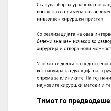
Станува збор за уролошка операц
изведена со примена на совреме
инвазивен хируршки пристап.
Со реализацијата на оваа интерв
бележи значаен исчекор во разв
хирургија и отвора нови можност
Успехот се должи на подготвенос
континуирана едукација на струч
опрема за клиниките. На тој начи
најновите хируршки методи и те
Тимот го предводеше 