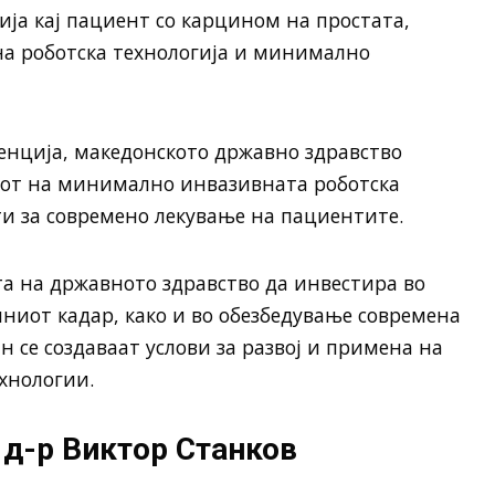
ија кај пациент со карцином на простата,
на роботска технологија и минимално
енција, македонското државно здравство
ојот на минимално инвазивната роботска
и за современо лекување на пациентите.
та на државното здравство да инвестира во
ниот кадар, како и во обезбедување современа
н се создаваат услови за развој и примена на
хнологии.
д-р Виктор Станков