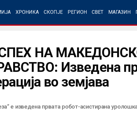
МИЈА
ХРОНИКА
СКОПЈЕ
РЕГИОН
СВЕТ
МАГАЗИН
СПЕХ НА МАКЕДОНСК
ВСТВО: Изведена прв
рација во земјава
еза“ е изведена првата робот-асистирана уролошка