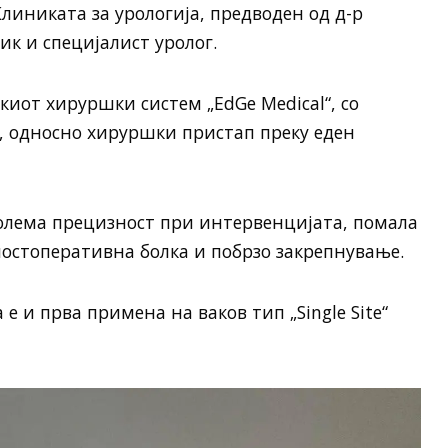
линиката за урологија, предводен од д-р
ик и специјалист уролог.
киот хируршки систем „EdGe Medical“, со
“, односно хируршки пристап преку еден
олема прецизност при интервенцијата, помала
остоперативна болка и побрзо закрепнување.
е и прва примена на ваков тип „Single Site“