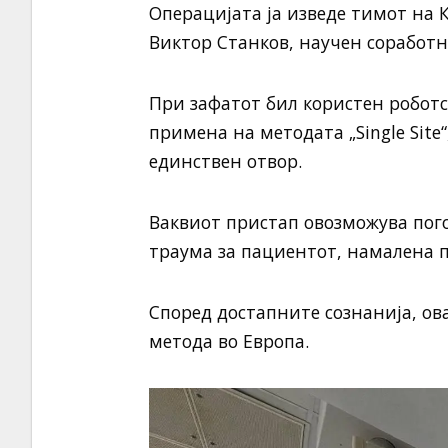
Операцијата ја изведе тимот на К
Виктор Станков, научен соработн
При зафатот бил користен роботс
примена на методата „Single Site
единствен отвор.
Ваквиот пристап овозможува пог
траума за пациентот, намалена п
Според достапните сознанија, ова 
метода во Европа.