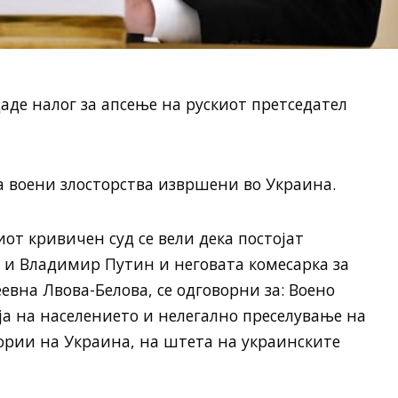
де налог за апсење на рускиот претседател
за воени злосторства извршени во Украина.
т кривичен суд се вели дека постојат
а и Владимир Путин и неговата комесарка за
евна Лвова-Белова, се одговорни за: Воено
ја на населението и нелегално преселување на
ории на Украина, на штета на украинските