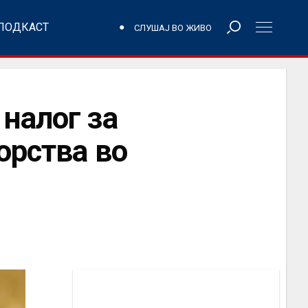
ПОДКАСТ
СЛУШАЈ ВО ЖИВО
налог за
орства во