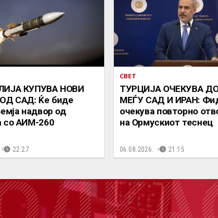
СВЕТ
ЛИЈА КУПУВА НОВИ
ТУРЦИЈА ОЧЕКУВА Д
ОД САД: Ќе биде
МЕЃУ САД И ИРАН: Фи
земја надвор од
очекува повторно от
 со АИМ-260
на Ормускиот теснец
22:27
06.08.2026.
21:15
ОДКА