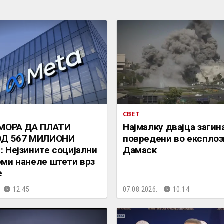
СВЕТ
 МОРА ДА ПЛАТИ
Најмалку двајца загин
ОД 567 МИЛИОНИ
повредени во експлози
 Нејзините социјални
Дамаск
ми нанеле штети врз
е
12:45
07.08.2026.
10:14