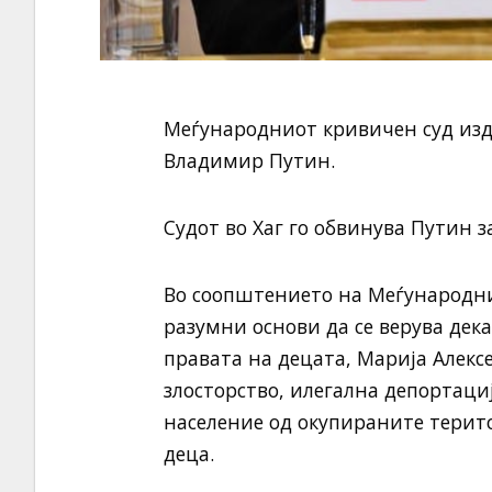
Меѓународниот кривичен суд изда
Владимир Путин.
Судот во Хаг го обвинува Путин 
Во соопштението на Меѓународнио
разумни основи да се верува дек
правата на децата, Марија Алексе
злосторство, илегална депортаци
население од окупираните терит
деца.