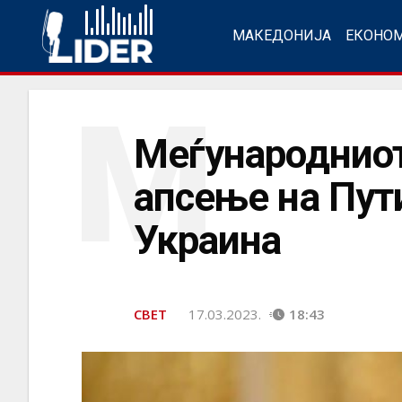
МАКЕДОНИЈА
ЕКОНО
М
Меѓународниот
апсење на Пут
Украина
СВЕТ
17.03.2023.
18:43