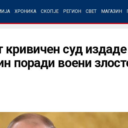
МИЈА
ХРОНИКА
СКОПЈЕ
РЕГИОН
СВЕТ
МАГАЗИН
 кривичен суд издаде 
ин поради воени злост