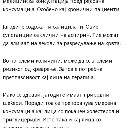
медицинска консултација пред редовна
консумација. Особено кај хронични пациенти.
Јагодите содржат и салицилати. Овие
супстанции се слични на аспирин. Тие можат
да влијаат на лекови за разредување на крвта.
Во поголеми количини, може да се зголеми
ризикот од крварење. Затоа е потребна
претпазливост кај лица на терапија.
Иако се здрави, јагодите имаат природни
шеќери. Поради тоа се препорачува умерена
консумација кај лица со покачен холестерол и
триглицериди. Исто така и кај лица со
зголемена телесна тежина.