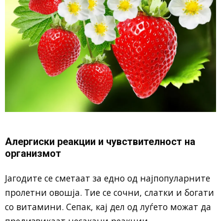
Алергиски реакции и чувствителност на
организмот
Јагодите се сметаат за едно од најпопуларните
пролетни овошја. Тие се сочни, слатки и богати
со витамини. Сепак, кај дел од луѓето можат да
предизвикаат несакани реакции.