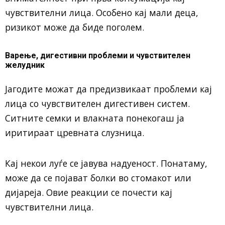
чувствителни лица. Особено кај мали деца,
ризикот може да биде поголем.
Варење, дигестивни проблеми и чувствителен
желудник
Јагодите можат да предизвикаат проблеми кај
лица со чувствителен дигестивен систем.
Ситните семки и влакната понекогаш ја
иритираат цревната слузница.
Кај некои луѓе се јавува надуеност. Понатаму,
може да се појават болки во стомакот или
дијареја. Овие реакции се почести кај
чувствителни лица.