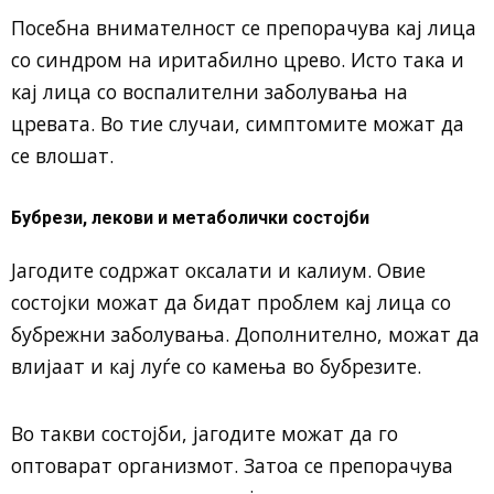
Посебна внимателност се препорачува кај лица
со синдром на иритабилно црево. Исто така и
кај лица со воспалителни заболувања на
цревата. Во тие случаи, симптомите можат да
се влошат.
Бубрези, лекови и метаболички состојби
Јагодите содржат оксалати и калиум. Овие
состојки можат да бидат проблем кај лица со
бубрежни заболувања. Дополнително, можат да
влијаат и кај луѓе со камења во бубрезите.
Во такви состојби, јагодите можат да го
оптоварат организмот. Затоа се препорачува