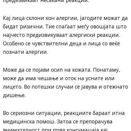
Кај лица склони кон алергии, јагодите можат да
бидат ризични. Тие спаѓаат меѓу овошјата што
најчесто предизвикуваат алергиски реакции.
Особено се чувствителни деца и лица со веќе
познати алергии.
Може да се појави осип на кожата. Понатаму,
може да има чешање и оток на усните или
лицето. Во потешки случаи се јавува и отежнато
дишење.
Во сериозни ситуации, реакциите бараат итна
медицинска помош. Затоа се препорачува
внимателност при прва консумација кај