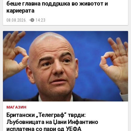
беше главна поддршка во животот и
кариерата
08.08.2026.
14:23
МАГАЗИН
Британски „Телеграф“ тврди:
Љубовницата на Џани Инфантино
исплатена со пари од УЕФА