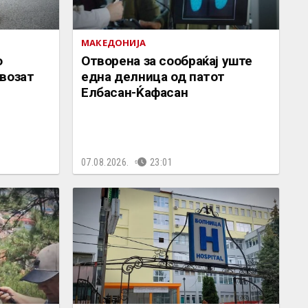
МАКЕДОНИЈА
о
Отворена за сообраќај уште
возат
една делница од патот
Елбасан-Ќафасан
07.08.2026.
23:01