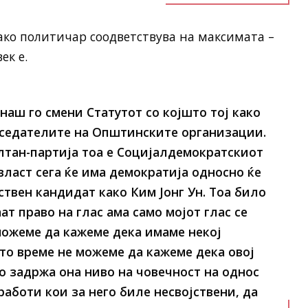
ако политичар соодветствува на максимата –
ек е.
наш го смени Статутот со којшто тој како
тседателите на Општинските организации.
ултан-партија тоа е Социјалдемократскиот
а власт сега ќе има демократија односно ќе
нствен кандидат како Ким Јонг Ун. Тоа било
ат право на глас ама само мојот глас се
можеме да кажеме дека имаме некој
то време не можеме да кажеме дека овој
го задржа она ниво на човечност на однос
аботи кои за него биле несвојствени, да