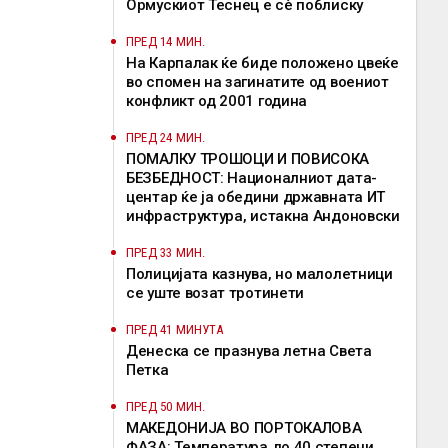
Ормускиот Теснец е сè поблиску
ПРЕД 14 МИН.
На Карпалак ќе биде положено цвеќе
во спомен на загинатите од воениот
конфликт од 2001 година
ПРЕД 24 МИН.
ПОМАЛКУ ТРОШОЦИ И ПОВИСОКА
БЕЗБЕДНОСТ: Националниот дата-
центар ќе ја обедини државната ИТ
инфраструктура, истакна Андоновски
ПРЕД 33 МИН.
Полицијата казнува, но малолетници
се уште возат тротинети
ПРЕД 41 МИНУТА
Денеска се празнува летна Света
Петка
ПРЕД 50 МИН.
МАКЕДОНИЈА ВО ПОРТОКАЛОВА
ФАЗА: Температура до 40 степени