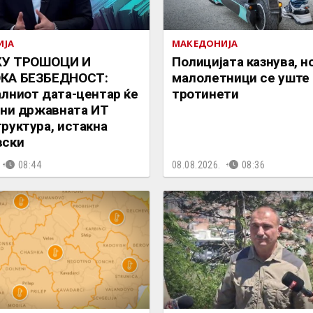
ИЈА
МАКЕДОНИЈА
У ТРОШОЦИ И
Полицијата казнува, н
КА БЕЗБЕДНОСТ:
малолетници се уште 
лниот дата-центар ќе
тротинети
ини државната ИТ
руктура, истакна
вски
08:44
08.08.2026.
08:36