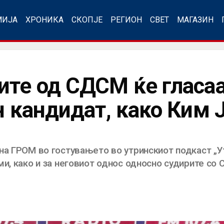
МИЈА
ХРОНИКА
СКОПЈЕ
РЕГИОН
СВЕТ
МАГАЗИН
ите од СДСМ ќе гласаа
н кандидат, како Ким 
на ГРОМ во гостувањето во утринскиот подкаст „У
ми, како и за неговиот однос односно судирите со