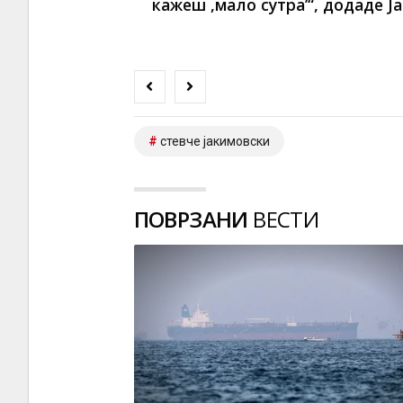
кажеш ,мало сутра’“, додаде Ј
стевче јакимовски
ПОВРЗАНИ
ВЕСТИ