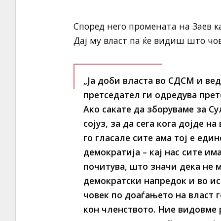
Според него промената на Заев к
Дај му власт па ќе видиш што чов
„Ја доби власта во СДСМ и вед
претседател ги одредува пре
Ако сакате да зборуваме за С
сојуз, за да сега кога дојде н
го гласале сите ама тој е еди
демократија – кај нас сите има
почитува, што значи дека не 
демократски напредок и во ис
човек по доаѓањето на власт 
кон членството. Ние видовме р