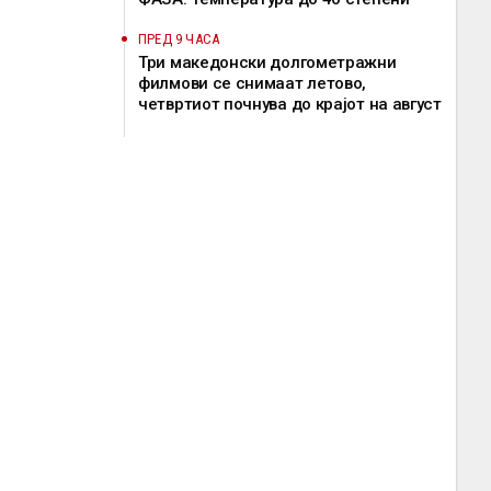
ПРЕД 9 ЧАСА
Три македонски долгометражни
филмови се снимаат летово,
четвртиот почнува до крајот на август