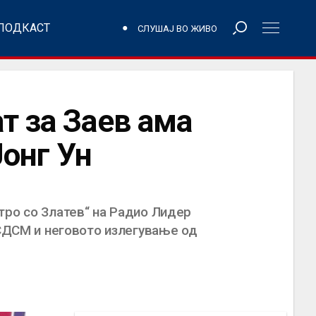
ПОДКАСТ
СЛУШАЈ ВО ЖИВО
т за Заев ама
Јонг Ун
тро со Златев“ на Радио Лидер
 СДСМ и неговото излегување од