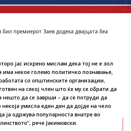
в бил премиерот Заев додека двајцата беа
второ јас искрено мислам дека тој не е зол
а има некое големо политичко познавање,
 работата со општинските организации,
отвен на секој член што ќе му се обрати да
 нешто да се заврши – да се потруди да
 некоја умисла еден ден да дојде на чело
да ја одржува популарноста внатре во
ленството“, рече Јакимовски.