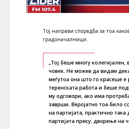
Тој направи споредба за тоа како
градоначалници.
„Тој беше многу колегијален, 
човек. Не можев да видам дек
меѓутоа она што го красеше е
теренската работа и беше подг
му одговори, ако има протреба
заврши. Веројатно тоа било со
на партијата, практично така 
партијата преку, дворење на ч