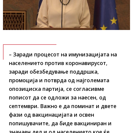
– Заради процесот на имунизацијата на
населението против коронавирусот,
заради обезбедување поддршка,
промоција и потврда од најголемата
опозициска партија, се согласивме
пописот да се одложи за наесен, од
септември. Важно е да поминат и двете
фази од вакцинацијата и освен
попишувачите, да биде вакциниран и
значаен дел и од населението кое ќе