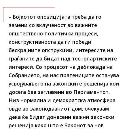
– Бојкотот опозицијата треба да го
замени со вклученост во важните
општествено-политички процеси,
конструктивноста да ги победи
бескрајните опструкции, интересите на
граѓаните да бидат над теснопартиските
интереси. Со процесот на деблокада на
Собранието, на нас пратениците останува
усвојувањето на законските решенија кои
досега беа заглавени во Парламентот.
Низ нормална и демократска атмосфера
овде во законодавниот дом, очекувам
дека ќе бидат донесени важни законски
решенија како што е Законот за нов