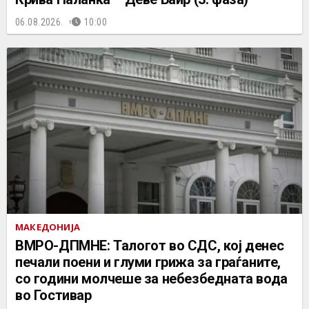
06.08.2026.
10:00
МАКЕДОНИЈА
ВМРО-ДПМНЕ: Талогот во СДС, кој денес
печали поени и глуми грижа за граѓаните,
со години молчеше за небезбедната вода
во Гостивар