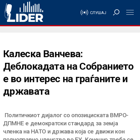
СЛУШАЈ
Калеска Ванчева:
Деблокадата на Собранието
е во интерес на граѓаните и
државата
Политичкиот дијалог со опозициската ВМРО-
ДПМНЕ е демократски стандард за земја
членка на НАТО и држава која се движи кон
полноправно членство во ЕУ. Конечно треба се