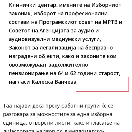
Клинички центар, имените на Изборниот
законик, изборот на професионални
состави на Програмскиот совет на МРТВ и
Советот на Агенцијата за аудио и
аудиовизуелни медиумски услуги,
Законот за легализација на бесправно
изградени објекти, како и законите кои
овозможуваат задолжително
пензионирање на 64 и 62 години старост,
нагласи Калеска Ванчева.
Таа најави дека преку работни групи ќе се
разговара за можностите за една изборна
единица, отворени листи, како и гласање на
дијаспората надвор од димпломатско-