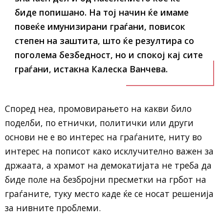
биде попишано. На тој начин ќе имаме
повеќе имунизирани граѓани, повисок
степен на заштита, што ќе резултира со
поголема безбедност, но и спокој кај сите
граѓани, истакна Калеска Ванчева.
Според неа, промовирањето на какви било
поделби, по етнички, политички или други
основи не е во интерес на граѓаните, ниту во
интерес на пописот како исклучително важен за
држаата, а храмот на демокатијата не треба да
биде поле на безбројни пресметки на грбот на
граѓаните, туку место каде ќе се носат решенија
за нивните проблеми.