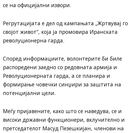
се на официјални извори.
Регрутацијата е дел од кампањата „Жртвувај го
својот живот“, која ја промовира Иранската
револуционерна гарда.
Според информациите, волонтерите би биле
распоредени заедно со редовната армија и
Револуционерната гарда, а се планира и
формирање човечки синџири за заштита на
потенцијални цели.
Меѓу пријавените, како што се наведува, се и
високи државни функционери, вклучително и
претседателот Масуд Пезешкијан, членови на