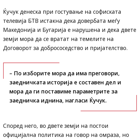
Ќучук денеска при гостување на софиската
телевија БТВ истакна дека довербата меѓу
Македонија и Бугарија е нарушена и дека двете
земји мора да се вратат на темелите на
Договорот за добрососедство и пријателство.
– По изборите мора да има преговори,
заедничката историја е составен дел и
мора да ги поставиме параметрите за
заедничка иднина, нагласи Ќучук.
Според него, во двете земји на постои
официјална политика на говор на омраза, но