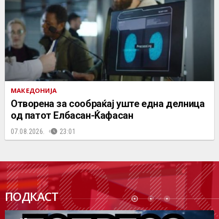
МАКЕДОНИЈА
Отворена за сообраќај уште една делница
од патот Елбасан-Ќафасан
07.08.2026.
23:01
ПОДК
ПОДКАСТ