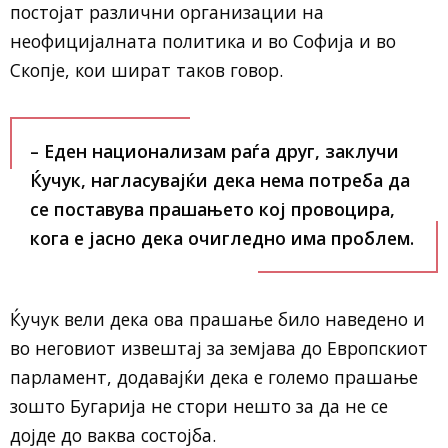
постојат различни организации на
неофицијалната политика и во Софија и во
Скопје, кои шират таков говор.
– Еден национализам раѓа друг, заклучи
Ќучук, нагласувајќи дека нема потреба да
се поставува прашањето кој провоцира,
кога е јасно дека очигледно има проблем.
Ќучук вели дека ова прашање било наведено и
во неговиот извештај за земјава до Европскиот
парламент, додавајќи дека е големо прашање
зошто Бугарија не стори нешто за да не се
дојде до ваква состојба.