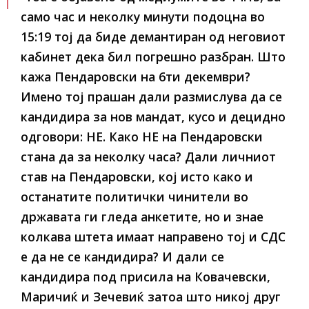
само час и неколку минути подоцна во
15:19 тој да биде демантиран од неговиот
кабинет дека бил погрешно разбран. Што
кажа Пендаровски на 6ти декември?
Имено тој прашан дали размислува да се
кандидира за нов мандат, кусо и децидно
одговори: НЕ. Како НЕ на Пендаровски
стана да за неколку часа? Дали личниот
став на Пендаровски, кој исто како и
останатите политички чинители во
државата ги гледа анкетите, но и знае
колкава штета имаат направено тој и СДС
е да не се кандидира? И дали се
кандидира под присила на Ковачевски,
Маричиќ и Зечевиќ затоа што никој друг