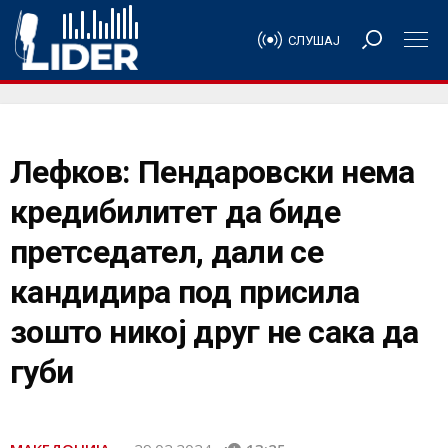
СЛУШАЈ
Лефков: Пендаровски нема
кредибилитет да биде
претседател, дали се
кандидира под присила
зошто никој друг не сака да
губи