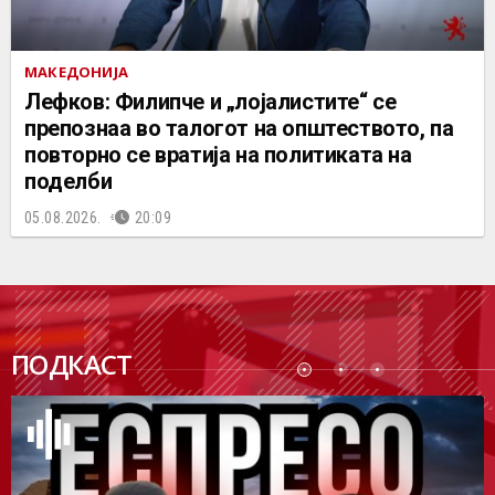
МАКЕДОНИЈА
Лефков: Филипче и „лојалистите“ се
препознаа во талогот на општеството, па
повторно се вратија на политиката на
поделби
05.08.2026.
20:09
ПОДК
ПОДКАСТ