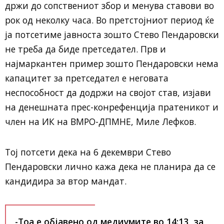
држи до сопствениот збор и менува ставови во
рок од неколку часа. Во претстојниот период ќе
ја потсетиме јавноста зошто Стево Пендаровски
не треба да биде претседател. Прв и
најмаркантен пример зошто Пендаровски нема
капацитет за претседател е неговата
неспособност да додржи на својот став, изјави
на денешната прес-конрефенција пратеникот и
член на ИК на ВМРО-ДПМНЕ, Миле Лефков.
Тој потсети дека на 6 декември Стево
Пендаровски лично кажа дека не планира да се
кандидира за втор мандат.
-Тоа е објавено од медиумите во 14:13, за