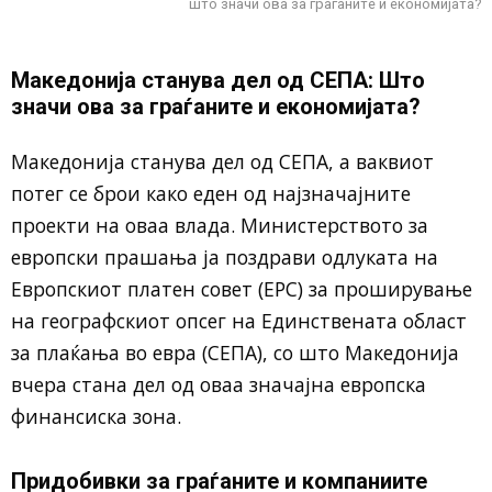
што значи ова за граѓаните и економијата?
Македонија станува дел од СЕПА: Што
значи ова за граѓаните и економијата?
Македонија станува дел од СЕПА, а ваквиот
потег се брои како еден од најзначајните
проекти на оваа влада. Министерството за
европски прашања ја поздрави одлуката на
Европскиот платен совет (ЕPC) за проширување
на географскиот опсег на Единствената област
за плаќања во евра (СЕПА), со што Македонија
вчера стана дел од оваа значајна европска
финансиска зона.
Придобивки за граѓаните и компаниите