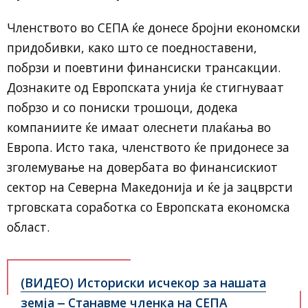
Членството во СЕПА ќе донесе бројни економски
придобивки, како што се поедноставени,
побрзи и поевтини финансиски трансакции.
Дознаките од Европската унија ќе стигнуваат
побрзо и со пониски трошоци, додека
компаниите ќе имаат олеснети плаќања во
Европа. Исто така, членството ќе придонесе за
зголемување на довербата во финансискиот
сектор на Северна Македонија и ќе ја зацврсти
трговската соработка со Европската економска
област.
(ВИДЕО) Историски исчекор за нашата
земја ‒ Станавме членка на СЕПА