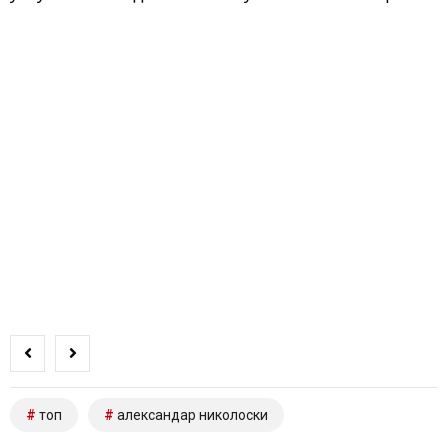
топ
александар николоски