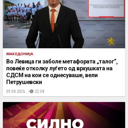
МАКЕДОНИЈА
Во Левица ги заболе метафората „талог“,
повеќе отколку луѓето од врхушката на
СДСМ на кои се однесуваше, вели
Петрушевски
09.08.2026.
22:58