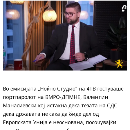
Во емисијата „Ноќно Студио“ на 4ТВ гостуваше
портпаролот на ВМРО-ДПМНЕ, Валентин
Манасиевски кој истакна дека тезата на СДС
дека државата не сака да биде дел од
Европската Унија е неоснована, посочувајќи