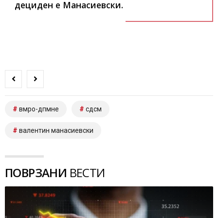
дециден е Манасиевски.
вмро-дпмне
сдсм
валентин манасиевски
ПОВРЗАНИ
ВЕСТИ