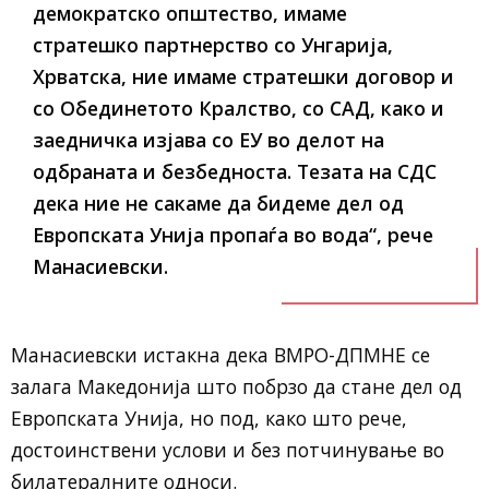
демократско општество, имаме
стратешко партнерство со Унгарија,
Хрватска, ние имаме стратешки договор и
со Обединетото Кралство, со САД, како и
заедничка изјава со ЕУ во делот на
одбраната и безбедноста. Тезата на СДС
дека ние не сакаме да бидеме дел од
Европската Унија пропаѓа во вода“, рече
Манасиевски.
Манасиевски истакна дека ВМРО-ДПМНЕ се
залага Македонија што побрзо да стане дел од
Европската Унија, но под, како што рече,
достоинствени услови и без потчинување во
билатералните односи.