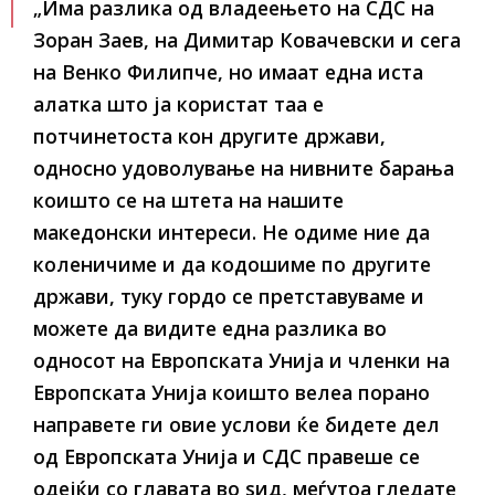
„Има разлика од владеењето на СДС на
Зоран Заев, на Димитар Ковачевски и сега
на Венко Филипче, но имаат една иста
алатка што ја користат таа е
потчинетоста кон другите држави,
односно удоволување на нивните барања
коишто се на штета на нашите
македонски интереси. Не одиме ние да
коленичиме и да кодошиме по другите
држави, туку гордо се претставуваме и
можете да видите една разлика во
односот на Европската Унија и членки на
Европската Унија коишто велеа порано
направете ги овие услови ќе бидете дел
од Европската Унија и СДС правеше се
одејќи со главата во ѕид, меѓутоа гледате