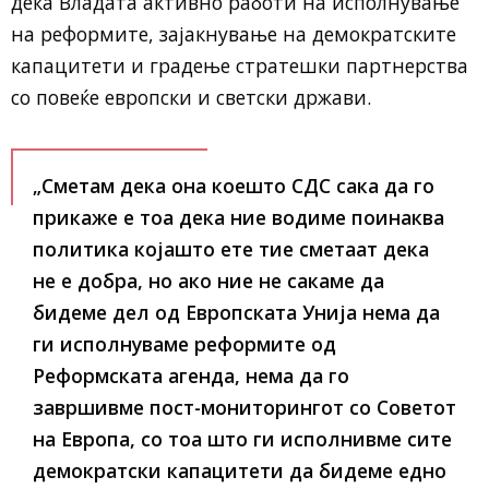
дека Владата активно работи на исполнување
на реформите, зајакнување на демократските
капацитети и градење стратешки партнерства
со повеќе европски и светски држави.
„Сметам дека она коешто СДС сака да го
прикаже е тоа дека ние водиме поинаква
политика којашто ете тие сметаат дека
не е добра, но ако ние не сакаме да
бидеме дел од Европската Унија нема да
ги исполнуваме реформите од
Реформската агенда, нема да го
завршивме пост-мониторингот со Советот
на Европа, со тоа што ги исполнивме сите
демократски капацитети да бидеме едно