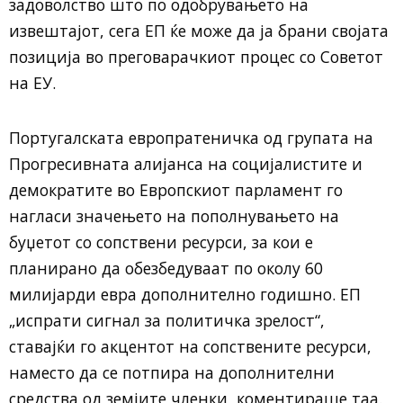
задоволство што по одобрувањето на
извештајот, сега ЕП ќе може да ја брани својата
позиција во преговарачкиот процес со Советот
на ЕУ.
Португалската европратеничка од групата на
Прогресивната алијанса на социјалистите и
демократите во Европскиот парламент го
нагласи значењето на пополнувањето на
буџетот со сопствени ресурси, за кои е
планирано да обезбедуваат по околу 60
милијарди евра дополнително годишно. ЕП
„испрати сигнал за политичка зрелост“,
ставајќи го акцентот на сопствените ресурси,
наместо да се потпира на дополнителни
средства од земјите членки, коментираше таа.