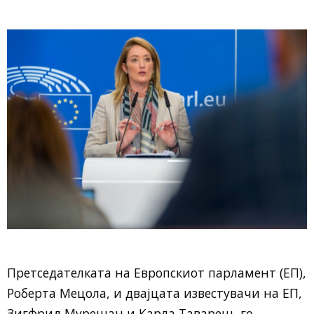
Претседателката на Европскиот парламент (ЕП),
Роберта Мецола, и двајцата известувачи на ЕП,
Зигфрид Мурешан и Карла Тавареш, го