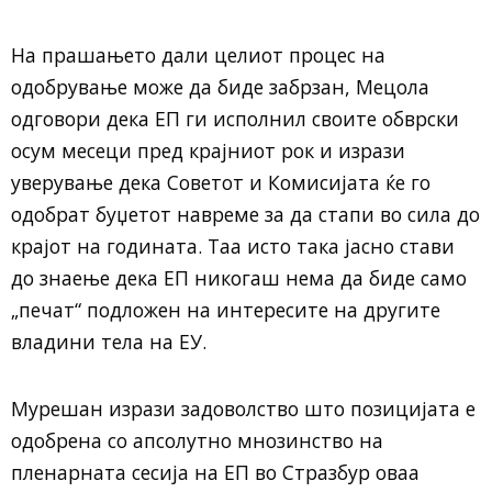
На прашањето дали целиот процес на
одобрување може да биде забрзан, Мецола
одговори дека ЕП ги исполнил своите обврски
осум месеци пред крајниот рок и изрази
уверување дека Советот и Комисијата ќе го
одобрат буџетот навреме за да стапи во сила до
крајот на годината. Таа исто така јасно стави
до знаење дека ЕП никогаш нема да биде само
„печат“ подложен на интересите на другите
владини тела на ЕУ.
Мурешан изрази задоволство што позицијата е
одобрена со апсолутно мнозинство на
пленарната сесија на ЕП во Стразбур оваа