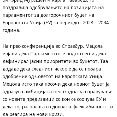
поздравија одобрувањето на позицијата на
парламентот за долгорочниот буџет на
Европската Унија (ЕУ) за периодот 2028 – 2034
година.
На прес-конференција во Стразбур, Мецола
изјави дека Парламентот е подготвен и дека
дефинирал јасни приоритети во буџетот. Таа
додаде дека следниот чекор е да се побара
одобрение од Советот на Европската Унија.
Мецола исто така посочи дека новиот буџет ја
одразува амбицијата неопходна за справување
со новите предизвици со кои се соочува ЕУ и
дека тој располага со доволна флексибилност за
да реагира на нови кризи.