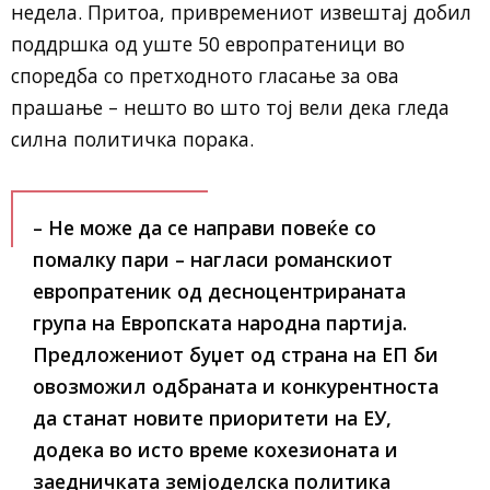
недела. Притоа, привремениот извештај добил
поддршка од уште 50 европратеници во
споредба со претходното гласање за ова
прашање – нешто во што тој вели дека гледа
силна политичка порака.
– Не може да се направи повеќе со
помалку пари – нагласи романскиот
европратеник од десноцентрираната
група на Европската народна партија.
Предложениот буџет од страна на ЕП би
овозможил одбраната и конкурентноста
да станат новите приоритети на ЕУ,
додека во исто време кохезионата и
заедничката земјоделска политика