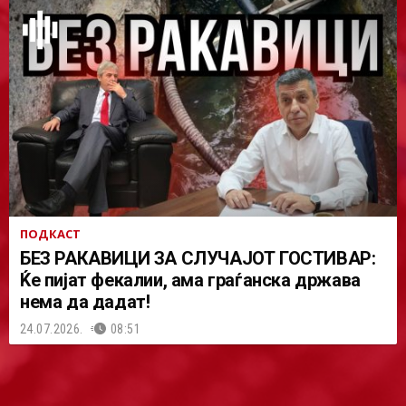
ПОДКАСТ
БЕЗ РАКАВИЦИ ЗА СЛУЧАЈОТ ГОСТИВАР:
Ќе пијат фекалии, ама граѓанска држава
нема да дадат!
24.07.2026.
08:51