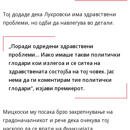
Тој додаде дека Лукровски има здравствени
проблеми, но одби да навлегува во детали.
„Поради одредени здравствени
проблеми… Иако имаше такви политички
глодари кои излегоа и се ситеа на
здравствената состојба на тој човек. Јас
нема да ги коментирам тие политички
глодари“, изјави премиерот.
Мицкоски му посака брзо закрепнување на
градоначалникот и рече дека очекува тој
наскоро да се врати на функцијата.