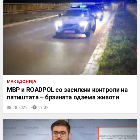
МАКЕДОНИЈА
МВР и ROADPOL со засилени контроли на
патиштата – брзината одзема животи
08.08.2026.
19:02