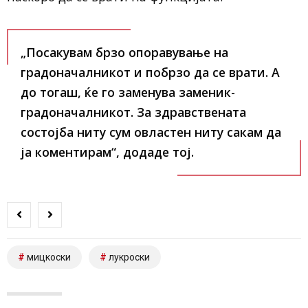
„Посакувам брзо опоравување на
градоначалникот и побрзо да се врати. А
до тогаш, ќе го заменува заменик-
градоначалникот. За здравствената
состојба ниту сум овластен ниту сакам да
ја коментирам“, додаде тој.
мицкоски
лукроски