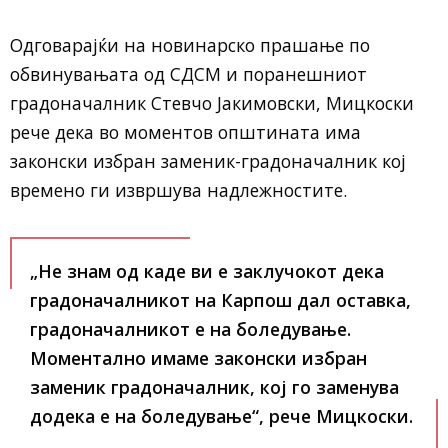
Одговарајќи на новинарско прашање по
обвинувањата од СДСМ и поранешниот
градоначалник Стевчо Јакимовски, Мицкоски
рече дека во моментов општината има
законски избран заменик-градоначалник кој
времено ги извршува надлежностите.
„Не знам од каде ви е заклучокот дека
градоначалникот на Карпош дал оставка,
градоначалникот е на боледување.
Моментално имаме законски избран
заменик градоначалник, кој го заменува
додека е на боледување“, рече Мицкоски.