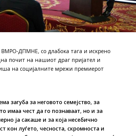
 ВМРО-ДПМНЕ, со длабока тага и искрено
на почит на нашиот драг пријател и
пиша на социјалните мрежи премиерот
ма загуба за неговото семејство, за
то имаа чест да го познаваат, но и за
ерно ја сакаше и за која несебично
т кон луѓето, чесноста, скромноста и