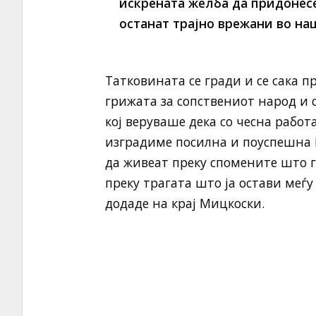
искрената желба да придонесе
останат трајно врежани во н
Татковината се гради и се сака п
грижата за сопствениот народ и с
кој веруваше дека со чесна рабо
изградиме посилна и поуспешна М
да живеат преку спомените што г
преку трагата што ја остави меѓу 
додаде на крај Мицкоски.