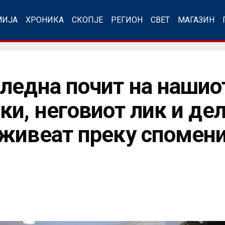
МИЈА
ХРОНИКА
СКОПЈЕ
РЕГИОН
СВЕТ
МАГАЗИН
ледна почит на нашиот
и, неговиот лик и дел
живеат преку спомени