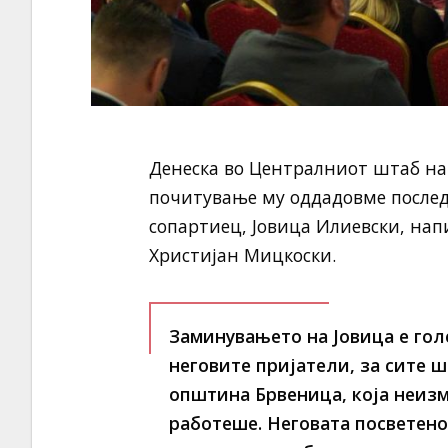
Денеска во Централниот штаб на
почитување му оддадовме послед
сопартиец, Јовица Илиевски, на
Христијан Мицкоски.
Заминувањето на Јовица е голе
неговите пријатели, за сите ш
општина Брвеница, која неизм
работеше. Неговата посветенос