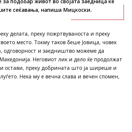
 за подобар живот во својата заедница ќе
ашите сеќавања, напиша Мицкоски.
реку делата, преку пожртвуваноста и преку
воето место. Токму таков беше Јовица, човек
та, одговорност и заедништво можеме да
акедонија. Неговиот лик и дело ќе продолжат
и остави, преку добрината што ја ширеше и
луѓето. Нека му е вечна слава и вечен спомен,