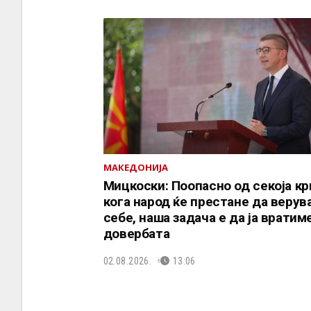
МАКЕДОНИЈА
Мицкоски: Поопасно од секоја кр
кога народ ќе престане да верув
себе, наша задача е да ја вратим
довербата
02.08.2026.
13:06