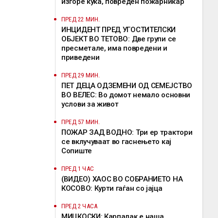
изгоре куќа, повреден пожарникар
ПРЕД 22 МИН.
ИНЦИДЕНТ ПРЕД УГОСТИТЕЛСКИ
ОБЈЕКТ ВО ТЕТОВО: Две групи се
пресметале, има повредени и
приведени
ПРЕД 29 МИН.
ПЕТ ДЕЦА ОДЗЕМЕНИ ОД СЕМЕЈСТВО
ВО ВЕЛЕС: Во домот немало основни
услови за живот
ПРЕД 57 МИН.
ПОЖАР ЗАД ВОДНО: Три ер трактори
се вклучуваат во гаснењето кај
Сопиште
ПРЕД 1 ЧАС
(ВИДЕО) ХАОС ВО СОБРАНИЕТО НА
КОСОВО: Курти гаѓан со јајца
ПРЕД 2 ЧАСА
МИЦКОСКИ: Карпалак е наша