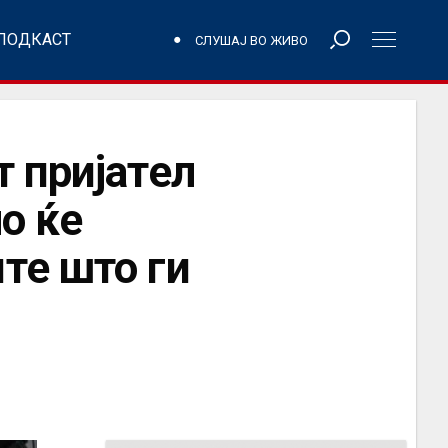
ПОДКАСТ
СЛУШАЈ ВО ЖИВО
 пријател
о ќе
те што ги