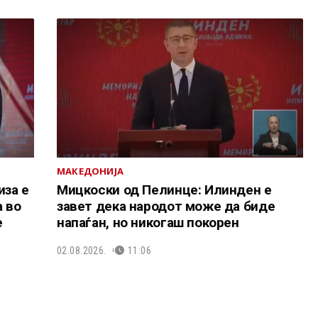
МАКЕДОНИЈА
иза е
Мицкоски од Пелинце: Илинден е
а во
завет дека народот може да биде
е
напаѓан, но никогаш покорен
02.08.2026.
11:06